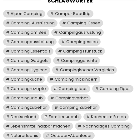
SCHLAGWÖRTER
Alpen Camping
Camper Roadtrip
Camping-Ausrüstung
Camping-Essen
Camping am See
Campingausrüstung
Campingausstattung
Campingessen
Camping Essentials
Camping Frühstück
Camping Gadgets
Campinggerichte
Camping Hygiene
Campingkocher Vergleich
Campingküche
Camping mit Kindern
Campingrezepte
Campingtipps
Camping Tipps
Campingurlaub
Campingverbot
Campingzubehör
Camping Zubehör
Deutschland
Familienurlaub
Kochen im Freien
Lebensmittel haltbar machen
Nachhaltiges Camping
Naturerlebnis
Outdoor-Abenteuer