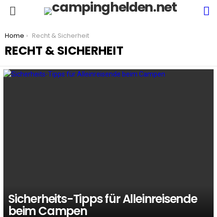
S
Menu
You are here:
Home
Recht & Sicherheit
RECHT & SICHERHEIT
LATEST
STORIES
Sicherheits-Tipps für Alleinreisende
beim Campen