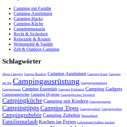
Camping mit Familie
Camping-Ausrüstung
Camping-Hacks
Camping-Küche
Campingmagazin
Recht & Sicherheit
Reiseziele & Routen
Wohnmobil & Vanlife
Zelt & Outdoor-Camping
Schlagwörter
Camping-Ausrüstung
Alpen Camping
Camper Roadtrip
Camping-Essen
Camping
Campingausrüstung
am See
Campingausstattung
Camping Gadgets
Camping Essentials
Campingessen
Camping Frühstück
Campinggerichte
Camping Hygiene
Campingkocher Vergleich
Campingküche
Camping mit Kindern
Campingrezepte
Campingtipps
Camping Tipps
Campingurlaub
Campingverbot
Campingzubehör
Camping Zubehör
Deutschland
Familienurlaub
Kochen im Freien
Lebensmittel haltbar machen