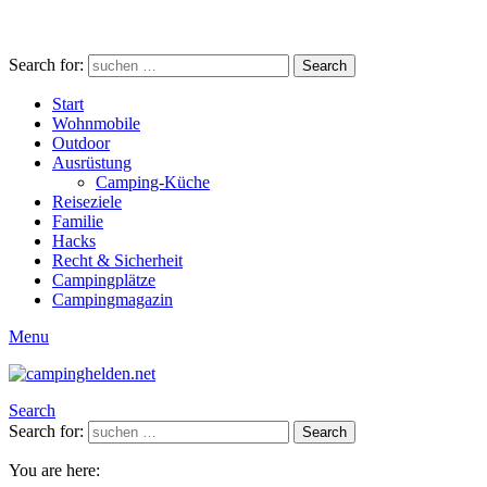
Search for:
Search
Start
Wohnmobile
Outdoor
Ausrüstung
Camping-Küche
Reiseziele
Familie
Hacks
Recht & Sicherheit
Campingplätze
Campingmagazin
Menu
Search
Search for:
Search
You are here: