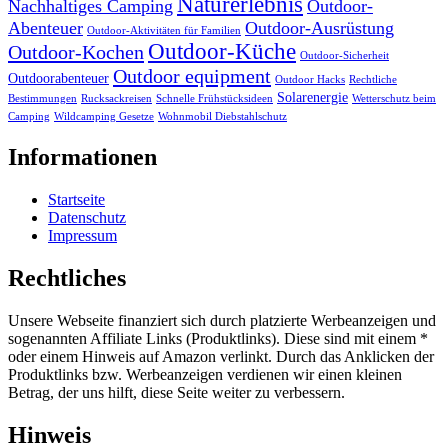
Naturerlebnis
Nachhaltiges Camping
Outdoor-
Abenteuer
Outdoor-Ausrüstung
Outdoor-Aktivitäten für Familien
Outdoor-Küche
Outdoor-Kochen
Outdoor-Sicherheit
Outdoor equipment
Outdoorabenteuer
Outdoor Hacks
Rechtliche
Solarenergie
Bestimmungen
Rucksackreisen
Schnelle Frühstücksideen
Wetterschutz beim
Camping
Wildcamping Gesetze
Wohnmobil Diebstahlschutz
Informationen
Startseite
Datenschutz
Impressum
Rechtliches
Unsere Webseite finanziert sich durch platzierte Werbeanzeigen und
sogenannten Affiliate Links (Produktlinks). Diese sind mit einem *
oder einem Hinweis auf Amazon verlinkt. Durch das Anklicken der
Produktlinks bzw. Werbeanzeigen verdienen wir einen kleinen
Betrag, der uns hilft, diese Seite weiter zu verbessern.
Hinweis