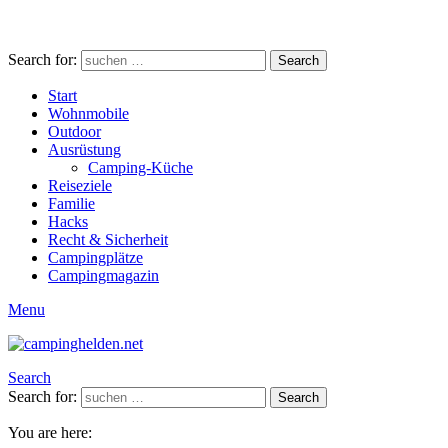
Search for:
Search
Start
Wohnmobile
Outdoor
Ausrüstung
Camping-Küche
Reiseziele
Familie
Hacks
Recht & Sicherheit
Campingplätze
Campingmagazin
Menu
Search
Search for:
Search
You are here: