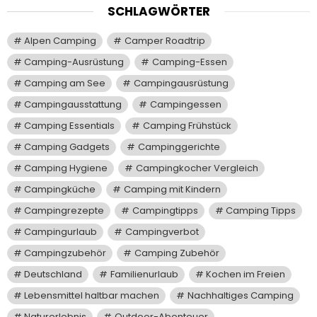
SCHLAGWÖRTER
Alpen Camping
Camper Roadtrip
Camping-Ausrüstung
Camping-Essen
Camping am See
Campingausrüstung
Campingausstattung
Campingessen
Camping Essentials
Camping Frühstück
Camping Gadgets
Campinggerichte
Camping Hygiene
Campingkocher Vergleich
Campingküche
Camping mit Kindern
Campingrezepte
Campingtipps
Camping Tipps
Campingurlaub
Campingverbot
Campingzubehör
Camping Zubehör
Deutschland
Familienurlaub
Kochen im Freien
Lebensmittel haltbar machen
Nachhaltiges Camping
Naturerlebnis
Outdoor-Abenteuer