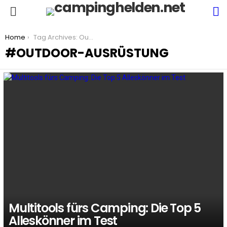
S
Menu
You are here:
Home
Tag Archives: Outdoor-Ausrüstung
OUTDOOR-AUSRÜSTUNG
LATEST
STORIES
Multitools fürs Camping: Die Top 5
Alleskönner im Test