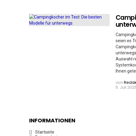
Campin
unter
Campingkoc
seien es T
Campingkoc
unterwegs,
Auswahl re
Systemkoc
Ihnen gete
von
Redak
5. Juli 2025
INFORMATIONEN
Startseite