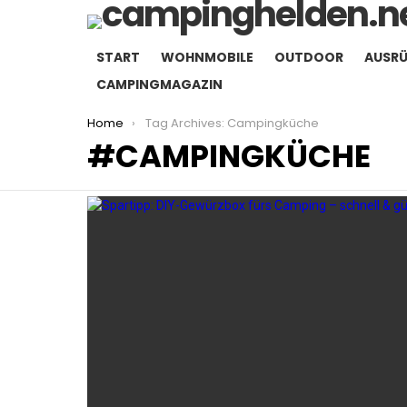
START
WOHNMOBILE
OUTDOOR
AUSR
CAMPINGMAGAZIN
You are here:
Home
Tag Archives: Campingküche
CAMPINGKÜCHE
LATEST
STORIES