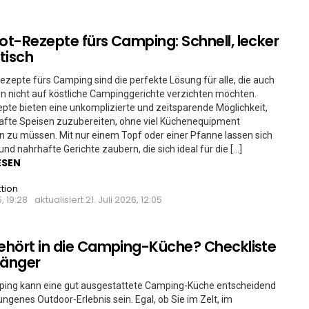
t-Rezepte fürs Camping: Schnell, lecker
tisch
zepte fürs Camping sind die perfekte Lösung für alle, die auch
n nicht auf köstliche Campinggerichte verzichten möchten.
pte bieten eine unkomplizierte und zeitsparende Möglichkeit,
fte Speisen zuzubereiten, ohne viel Küchenequipment
zu müssen. Mit nur einem Topf oder einer Pfanne lassen sich
 und nahrhafte Gerichte zaubern, die sich ideal für die […]
ESEN
tion
5, 19:28
aktualisiert
21. Juli 2026, 12:05
hört in die Camping-Küche? Checkliste
fänger
ing kann eine gut ausgestattete Camping-Küche entscheidend
lungenes Outdoor-Erlebnis sein. Egal, ob Sie im Zelt, im