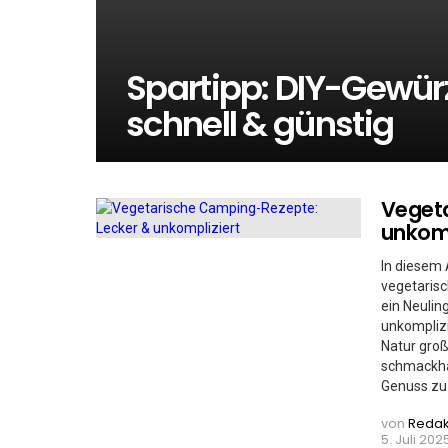
Spartipp: DIY-Gewür
schnell & günstig
Vegeta
MORE
STORIES
unkomp
In diesem 
vegetarisc
ein Neulin
unkomplizi
Natur gro
schmackhaf
Genuss zu
von
Redak
5. Juli 202