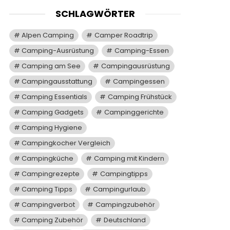
SCHLAGWÖRTER
Alpen Camping
Camper Roadtrip
Camping-Ausrüstung
Camping-Essen
Camping am See
Campingausrüstung
Campingausstattung
Campingessen
Camping Essentials
Camping Frühstück
Camping Gadgets
Campinggerichte
Camping Hygiene
Campingkocher Vergleich
Campingküche
Camping mit Kindern
Campingrezepte
Campingtipps
Camping Tipps
Campingurlaub
Campingverbot
Campingzubehör
Camping Zubehör
Deutschland