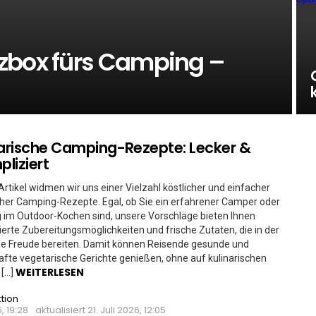
zbox fürs Camping –
rische Camping-Rezepte: Lecker &
liziert
Artikel widmen wir uns einer Vielzahl köstlicher und einfacher
her Camping-Rezepte. Egal, ob Sie ein erfahrener Camper oder
g im Outdoor-Kochen sind, unsere Vorschläge bieten Ihnen
erte Zubereitungsmöglichkeiten und frische Zutaten, die in der
ße Freude bereiten. Damit können Reisende gesunde und
te vegetarische Gerichte genießen, ohne auf kulinarischen
WEITERLESEN
 […]
tion
5, 19:28
aktualisiert
21. Juli 2026, 12:05