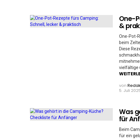
One-Po
& prak
One-Pot-Re
beim Zelte
Diese Reze
schmackha
mitnehmen 
vielfältige
WEITERL
von
Redak
5. Juli 202
Was ge
für An
Beim Camp
für ein ge