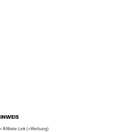
INWEIS
 = Afilliate-Link (=Werbung)