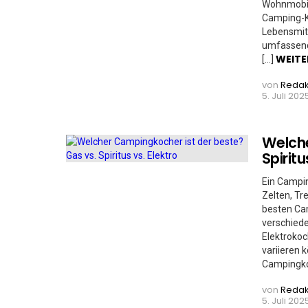
Wohnmobil
Camping-Kü
Lebensmitt
umfassend
WEITE
[…]
von
Redak
5. Juli 2025
Welche
Spiritu
Ein Campin
Zelten, Tr
besten Ca
verschiede
Elektrokoc
variieren 
Campingko
von
Redak
5. Juli 2025