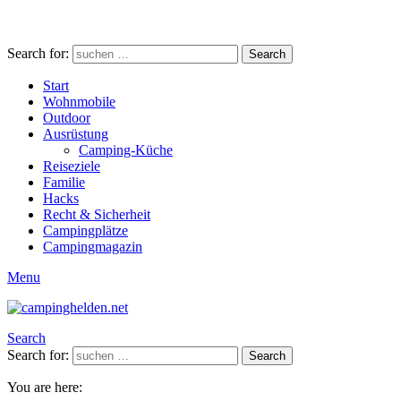
Search for:
Search
Start
Wohnmobile
Outdoor
Ausrüstung
Camping-Küche
Reiseziele
Familie
Hacks
Recht & Sicherheit
Campingplätze
Campingmagazin
Menu
Search
Search for:
Search
You are here: