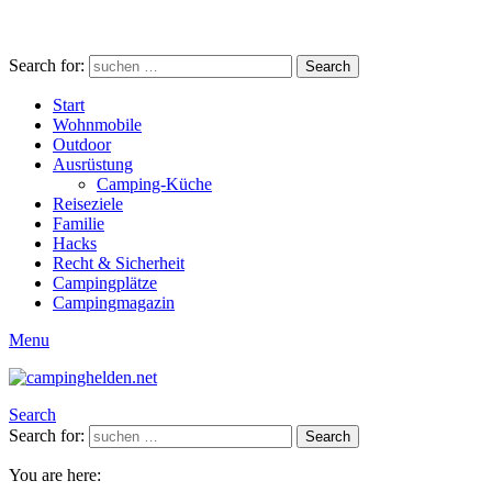
Search for:
Search
Start
Wohnmobile
Outdoor
Ausrüstung
Camping-Küche
Reiseziele
Familie
Hacks
Recht & Sicherheit
Campingplätze
Campingmagazin
Menu
Search
Search for:
Search
You are here: