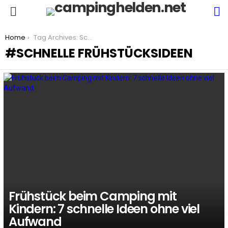
S
Menu
You are here:
Home
Tag Archives: Schnelle Frühstücksideen
SCHNELLE FRÜHSTÜCKSIDEEN
LATEST
STORIES
Frühstück beim Camping mit
Kindern: 7 schnelle Ideen ohne viel
Aufwand