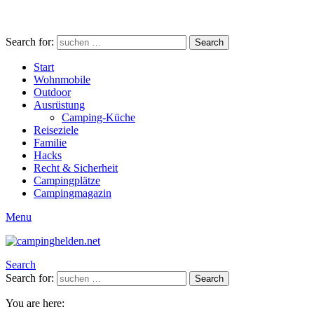
Search for:
Search
Start
Wohnmobile
Outdoor
Ausrüstung
Camping-Küche
Reiseziele
Familie
Hacks
Recht & Sicherheit
Campingplätze
Campingmagazin
Menu
Search
Search for:
Search
You are here: