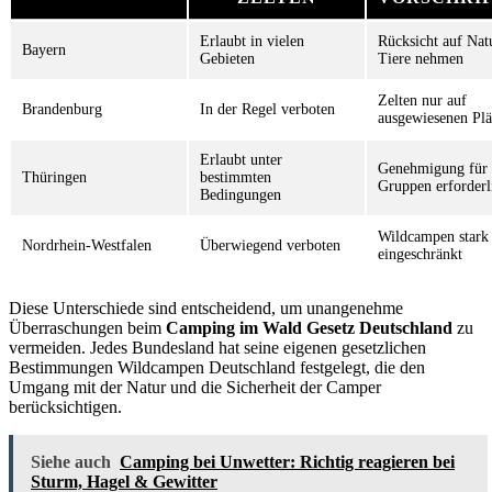
Erlaubt in vielen
Rücksicht auf Nat
Bayern
Gebieten
Tiere nehmen
Zelten nur auf
Brandenburg
In der Regel verboten
ausgewiesenen Plä
Erlaubt unter
Genehmigung für
Thüringen
bestimmten
Gruppen erforderl
Bedingungen
Wildcampen stark
Nordrhein-Westfalen
Überwiegend verboten
eingeschränkt
Diese Unterschiede sind entscheidend, um unangenehme
Überraschungen beim
Camping im Wald Gesetz Deutschland
zu
vermeiden. Jedes Bundesland hat seine eigenen gesetzlichen
Bestimmungen Wildcampen Deutschland festgelegt, die den
Umgang mit der Natur und die Sicherheit der Camper
berücksichtigen.
Siehe auch
Camping bei Unwetter: Richtig reagieren bei
Sturm, Hagel & Gewitter