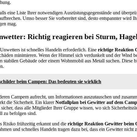
hung.
alls eine Liste Ihrer notwendigen Ausrüstungsgegenstände und überprüf
e aufbrechen. Umso besser Sie vorbereitet sind, desto entspannter wird 
ngen mag.
wetter: Richtig reagieren bei Sturm, Hage
wetters ist schnelles Handeln erforderlich. Eine
richtige Reaktion
chäden minimieren. Wenn der Himmel sich verdunkelt und der Wind beg
nem stabilen Gebäude oder einem Wohnmobil aus Metall suchen. Diese b
n.
schilder beim Campen: Das bedeuten sie wirklich
nderen Campern aufrecht, um Informationen auszutauschen und zusamm
t die Sicherheit. Ein klarer
Notfallplan bei Gewitter auf dem Camp
e sicher, dass alle Mitglieder Ihrer Gruppe wissen, wo sich Sicherheits
ll zu befolgen sind.
 Risiko frühzeitig erkannt und die
richtige Reaktion Gewitter bei
men und schnelles Handeln tragen dazu bei, dass ein Gewitter nicht z