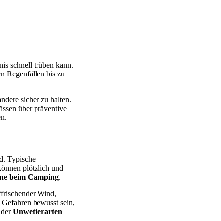
is schnell trüben kann.
en Regenfällen bis zu
ndere sicher zu halten.
issen über präventive
en.
nd. Typische
können plötzlich und
ne beim Camping
.
ffrischender Wind,
r Gefahren bewusst sein,
s der
Unwetterarten