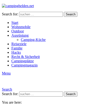
Search for:
Search
Start
Wohnmobile
Outdoor
Ausrüstung
Camping-Küche
Reiseziele
Familie
Hacks
Recht & Sicherheit
Campingplätze
Campingmagazin
Menu
Search
Search for:
Search
You are here: