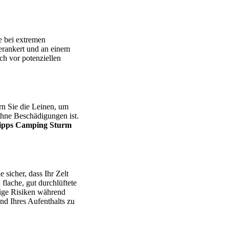
e bei extremen
erankert und an einem
uch vor potenziellen
rn Sie die Leinen, um
 ohne Beschädigungen ist.
stipps Camping Sturm
ie sicher, dass Ihr Zelt
flache, gut durchlüftete
tige Risiken während
d Ihres Aufenthalts zu