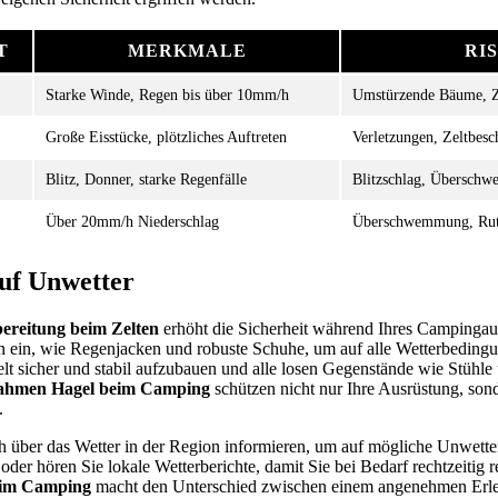
T
MERKMALE
RI
Starke Winde, Regen bis über 10mm/h
Umstürzende Bäume, Z
Große Eisstücke, plötzliches Auftreten
Verletzungen, Zeltbes
Blitz, Donner, starke Regenfälle
Blitzschlag, Übersch
Über 20mm/h Niederschlag
Überschwemmung, Rut
uf Unwetter
ereitung beim Zelten
erhöht die Sicherheit während Ihres Campingau
ien ein, wie Regenjacken und robuste Schuhe, um auf alle Wetterbeding
elt sicher und stabil aufzubauen und alle losen Gegenstände wie Stühle
nahmen Hagel beim Camping
schützen nicht nur Ihre Ausrüstung, son
.
ich über das Wetter in der Region informieren, um auf mögliche Unwetter
der hören Sie lokale Wetterberichte, damit Sie bei Bedarf rechtzeitig 
eim Camping
macht den Unterschied zwischen einem angenehmen Erle