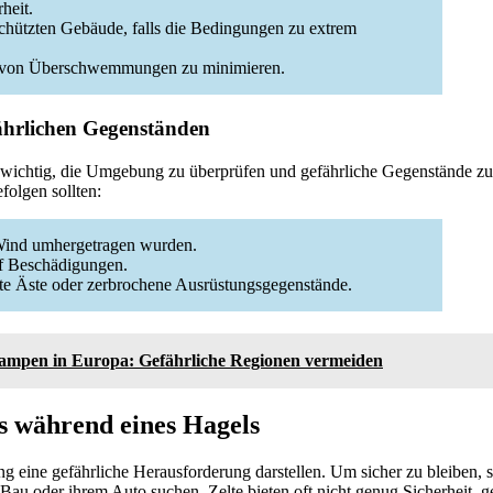
heit.
schützten Gebäude, falls die Bedingungen zu extrem
o von Überschwemmungen zu minimieren.
ährlichen Gegenständen
 wichtig, die Umgebung zu überprüfen und gefährliche Gegenstände zu 
efolgen sollten:
 Wind umhergetragen wurden.
uf Beschädigungen.
zte Äste oder zerbrochene Ausrüstungsgegenstände.
campen in Europa: Gefährliche Regionen vermeiden
ps während eines Hagels
 eine gefährliche Herausforderung darstellen. Um sicher zu bleiben, s
 Bau oder ihrem Auto suchen. Zelte bieten oft nicht genug Sicherheit, 