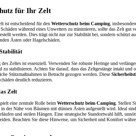
hutz für Ihr Zelt
elt ist entscheidend für den
Wetterschutz beim Camping
, insbesonder
chäden während eines Unwetters zu minimieren, sollte das Zelt gut v
stellt werden. Dies trägt nicht nur zur Stabilität bei, sondern schützt a
nden Ästen oder Hagelschäden.
Stabilität
 des Zeltes ist essenziell. Verwenden Sie robuste Heringe und verlänge
d zu stabilisieren. Achten Sie darauf, dass das Zeltgestänge intakt und
zliche Stützmaßnahmen in Betracht gezogen werden. Diese
Sicherheit
chäden deutlich reduzieren.
as Zelt
pielt eine zentrale Rolle beim
Wetterschutz beim Camping
. Stellen S
r in der Nähe von Bäumen mit dünnen Ästen aufgestellt wird. Ideal sind 
rläufen und steilen Hängen. Eine strategische Standortwahl hilft, unnö
eiden. Beachten Sie diese Hinweise, um Sicherheit und Komfort währen