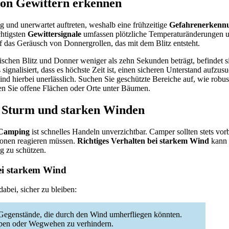
von Gewittern erkennen
ig und unerwartet auftreten, weshalb eine frühzeitige
Gefahrenerkennu
chtigsten
Gewittersignale
umfassen plötzliche Temperaturänderungen 
 das Geräusch von Donnergrollen, das mit dem Blitz entsteht.
schen Blitz und Donner weniger als zehn Sekunden beträgt, befindet si
signalisiert, dass es höchste Zeit ist, einen sicheren Unterstand aufzus
nd hierbei unerlässlich. Suchen Sie geschützte Bereiche auf, wie robu
n Sie offene Flächen oder Orte unter Bäumen.
i Sturm und starken Winden
 Camping
ist schnelles Handeln unverzichtbar. Camper sollten stets vorb
tionen reagieren müssen.
Richtiges Verhalten bei starkem Wind
kann 
g zu schützen.
ei starkem Wind
abei, sicher zu bleiben:
Gegenstände, die durch den Wind umherfliegen könnten.
kippen oder Wegwehen zu verhindern.