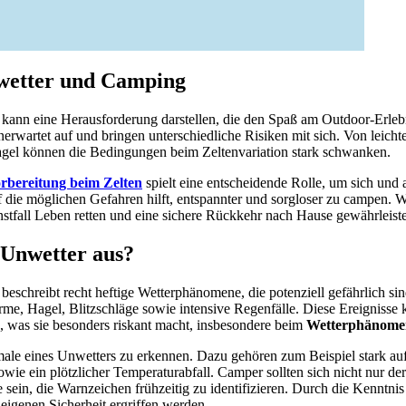
nwetter und Camping
kann eine Herausforderung darstellen, die den Spaß am Outdoor-Erlebn
nerwartet auf und bringen unterschiedliche Risiken mit sich. Von leicht
gel können die Bedingungen beim Zeltenvariation stark schwanken.
rbereitung beim Zelten
spielt eine entscheidende Rolle, um sich und a
f die möglichen Gefahren hilft, entspannter und sorgloser zu campen. W
fall Leben retten und eine sichere Rückkehr nach Hause gewährleist
 Unwetter aus?
beschreibt recht heftige Wetterphänomene, die potenziell gefährlich si
rme, Hagel, Blitzschläge sowie intensive Regenfälle. Diese Ereignisse 
, was sie besonders riskant macht, insbesondere beim
Wetterphänome
male eines Unwetters zu erkennen. Dazu gehören zum Beispiel stark au
ie ein plötzlicher Temperaturabfall. Camper sollten sich nicht nur de
 sein, die Warnzeichen frühzeitig zu identifizieren. Durch die Kenntni
genen Sicherheit ergriffen werden.