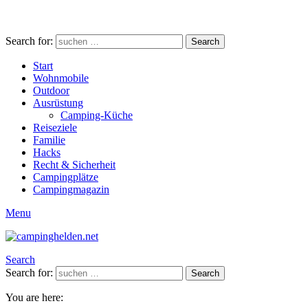
Search for:
Search
Start
Wohnmobile
Outdoor
Ausrüstung
Camping-Küche
Reiseziele
Familie
Hacks
Recht & Sicherheit
Campingplätze
Campingmagazin
Menu
Search
Search for:
Search
You are here: