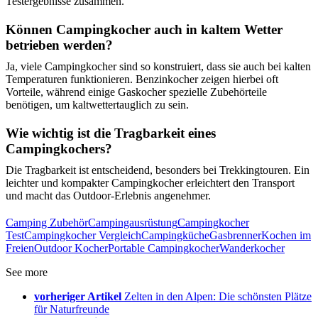
Testergebnisse zusammen.
Können Campingkocher auch in kaltem Wetter
betrieben werden?
Ja, viele Campingkocher sind so konstruiert, dass sie auch bei kalten
Temperaturen funktionieren. Benzinkocher zeigen hierbei oft
Vorteile, während einige Gaskocher spezielle Zubehörteile
benötigen, um kaltwettertauglich zu sein.
Wie wichtig ist die Tragbarkeit eines
Campingkochers?
Die Tragbarkeit ist entscheidend, besonders bei Trekkingtouren. Ein
leichter und kompakter Campingkocher erleichtert den Transport
und macht das Outdoor-Erlebnis angenehmer.
Camping Zubehör
Campingausrüstung
Campingkocher
Test
Campingkocher Vergleich
Campingküche
Gasbrenner
Kochen im
Freien
Outdoor Kocher
Portable Campingkocher
Wanderkocher
See more
vorheriger Artikel
Zelten in den Alpen: Die schönsten Plätze
für Naturfreunde