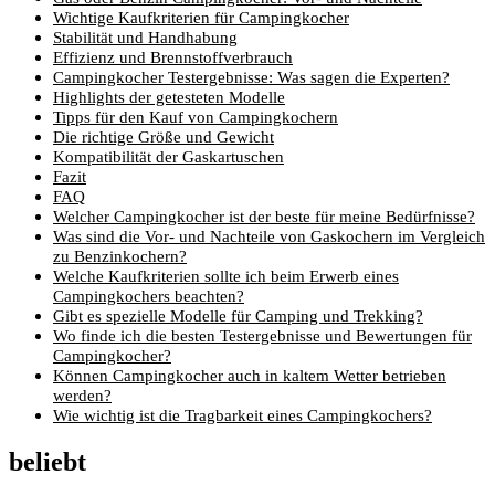
Wichtige Kaufkriterien für Campingkocher
Stabilität und Handhabung
Effizienz und Brennstoffverbrauch
Campingkocher Testergebnisse: Was sagen die Experten?
Highlights der getesteten Modelle
Tipps für den Kauf von Campingkochern
Die richtige Größe und Gewicht
Kompatibilität der Gaskartuschen
Fazit
FAQ
Welcher Campingkocher ist der beste für meine Bedürfnisse?
Was sind die Vor- und Nachteile von Gaskochern im Vergleich
zu Benzinkochern?
Welche Kaufkriterien sollte ich beim Erwerb eines
Campingkochers beachten?
Gibt es spezielle Modelle für Camping und Trekking?
Wo finde ich die besten Testergebnisse und Bewertungen für
Campingkocher?
Können Campingkocher auch in kaltem Wetter betrieben
werden?
Wie wichtig ist die Tragbarkeit eines Campingkochers?
beliebt