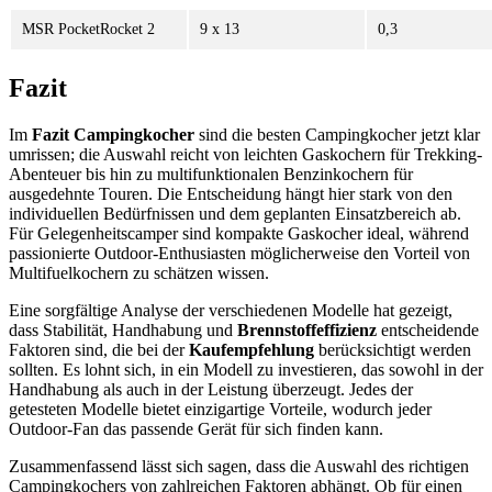
MSR PocketRocket 2
9 x 13
0,3
Fazit
Im
Fazit Campingkocher
sind die besten Campingkocher jetzt klar
umrissen; die Auswahl reicht von leichten Gaskochern für Trekking-
Abenteuer bis hin zu multifunktionalen Benzinkochern für
ausgedehnte Touren. Die Entscheidung hängt hier stark von den
individuellen Bedürfnissen und dem geplanten Einsatzbereich ab.
Für Gelegenheitscamper sind kompakte Gaskocher ideal, während
passionierte Outdoor-Enthusiasten möglicherweise den Vorteil von
Multifuelkochern zu schätzen wissen.
Eine sorgfältige Analyse der verschiedenen Modelle hat gezeigt,
dass Stabilität, Handhabung und
Brennstoffeffizienz
entscheidende
Faktoren sind, die bei der
Kaufempfehlung
berücksichtigt werden
sollten. Es lohnt sich, in ein Modell zu investieren, das sowohl in der
Handhabung als auch in der Leistung überzeugt. Jedes der
getesteten Modelle bietet einzigartige Vorteile, wodurch jeder
Outdoor-Fan das passende Gerät für sich finden kann.
Zusammenfassend lässt sich sagen, dass die Auswahl des richtigen
Campingkochers von zahlreichen Faktoren abhängt. Ob für einen