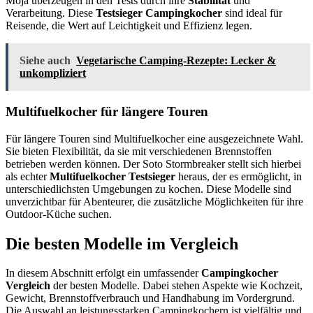
Moja überzeugen in den Tests durch ihre
Stabilität
und
Verarbeitung. Diese
Testsieger Campingkocher
sind ideal für
Reisende, die Wert auf Leichtigkeit und Effizienz legen.
Siehe auch
Vegetarische Camping-Rezepte: Lecker &
unkompliziert
Multifuelkocher für längere Touren
Für längere Touren sind Multifuelkocher eine ausgezeichnete Wahl.
Sie bieten Flexibilität, da sie mit verschiedenen Brennstoffen
betrieben werden können. Der Soto Stormbreaker stellt sich hierbei
als echter
Multifuelkocher Testsieger
heraus, der es ermöglicht, in
unterschiedlichsten Umgebungen zu kochen. Diese Modelle sind
unverzichtbar für Abenteurer, die zusätzliche Möglichkeiten für ihre
Outdoor-Küche suchen.
Die besten Modelle im Vergleich
In diesem Abschnitt erfolgt ein umfassender
Campingkocher
Vergleich
der besten Modelle. Dabei stehen Aspekte wie Kochzeit,
Gewicht, Brennstoffverbrauch und Handhabung im Vordergrund.
Die Auswahl an leistungsstarken Campingkochern ist vielfältig und