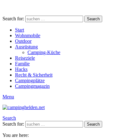
Search for:
Search
Start
Wohnmobile
Outdoor
Ausrüstung
Camping-Küche
Reiseziele
Familie
Hacks
Recht & Sicherheit
Campingplätze
Campingmagazin
Menu
Search
Search for:
Search
You are here: