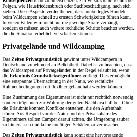
Konsequenzen
nicht zu unterschätzen. Ein Verstoß kann rechtliche
Folgen, wie Hausfriedensbruch oder Sachbeschädigung, nach sich
ziehen. Diese Aspekte verdeutlichen, dass unüberlegtes Handeln
beim Wildcampen schnell zu ernsten Schwierigkeiten führen kann.
In vielen Fällen wird nicht nur die jeweilige Strafe verhängt,
sondern es müssen auch weitere rechtliche Schritte beachtet werden,
die die Situation erheblich verschärfen können.
Privatgelände und Wildcamping
Das
Zelten Privatgrundstück
gewinnt unter Wildcampern in
Deutschland zunehmend an Beliebtheit. Dabei ist zu beachten, dass
das Wildcampen auf Privatgeländen in der Regel erlaubt ist, wenn
die
Erlaubnis Grundstückseigentümer
vorliegt. Dies ermöglicht
eine entspannte Übernachtung in der Natur, wo rechtliche
Rahmenbedingungen oft flexibler gehandhabt werden können.
Eine Zustimmung des Eigentümers ist nicht nur rechtlich notwendig,
sondern trägt auch zur Wahrung der guten Nachbarschaft bei. Ohne
die Erlaubnis könnten Konflikte entstehen, die den Aufenthalt
stören. Aus Respekt vor der Natur und der Privatsphäre des
Eigentümers sollten Camper darauf achten, die Umgebung sauber
zu hinterlassen und keine unnötigen Schäden zu verursachen.
Das
Zelten Privatgrundstück
kann somit eine hervorragende