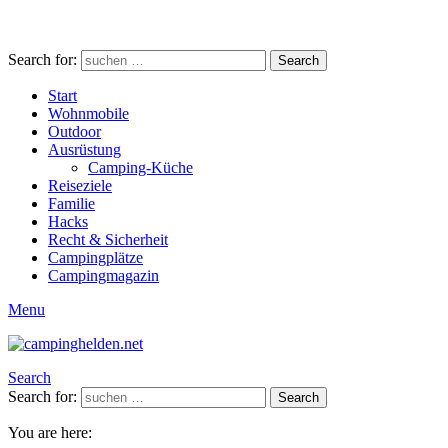
Search for:
Search
Start
Wohnmobile
Outdoor
Ausrüstung
Camping-Küche
Reiseziele
Familie
Hacks
Recht & Sicherheit
Campingplätze
Campingmagazin
Menu
Search
Search for:
Search
You are here: