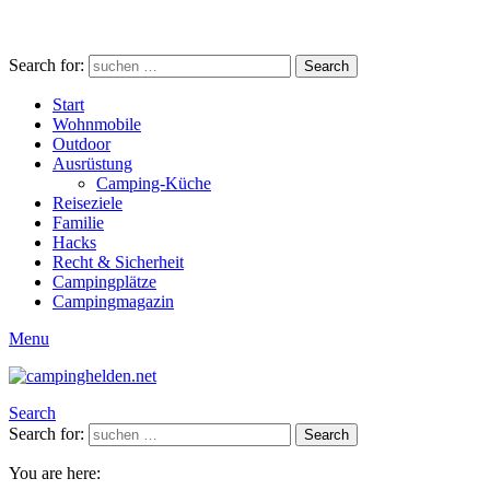
Search for:
Search
Start
Wohnmobile
Outdoor
Ausrüstung
Camping-Küche
Reiseziele
Familie
Hacks
Recht & Sicherheit
Campingplätze
Campingmagazin
Menu
Search
Search for:
Search
You are here: