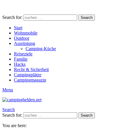
Search for:
Search
Start
Wohnmobile
Outdoor
Ausrüstung
Camping-Küche
Reiseziele
Familie
Hacks
Recht & Sicherheit
Campingplätze
Campingmagazin
Menu
Search
Search for:
Search
You are here: