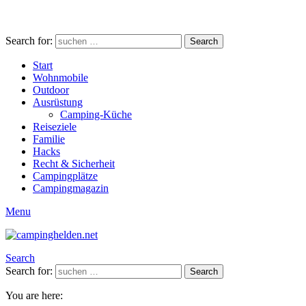
Search for:
Search
Start
Wohnmobile
Outdoor
Ausrüstung
Camping-Küche
Reiseziele
Familie
Hacks
Recht & Sicherheit
Campingplätze
Campingmagazin
Menu
Search
Search for:
Search
You are here: