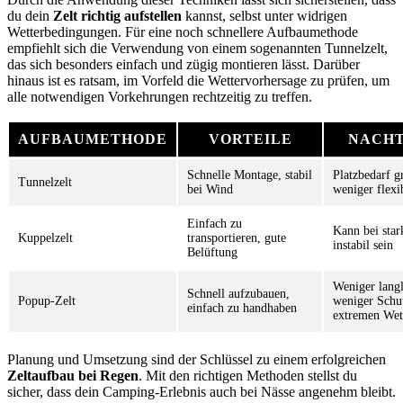
du dein
Zelt richtig aufstellen
kannst, selbst unter widrigen
Wetterbedingungen. Für eine noch schnellere Aufbaumethode
empfiehlt sich die Verwendung von einem sogenannten Tunnelzelt,
das sich besonders einfach und zügig montieren lässt. Darüber
hinaus ist es ratsam, im Vorfeld die Wettervorhersage zu prüfen, um
alle notwendigen Vorkehrungen rechtzeitig zu treffen.
AUFBAUMETHODE
VORTEILE
NACHT
Schnelle Montage, stabil
Platzbedarf g
Tunnelzelt
bei Wind
weniger flexi
Einfach zu
Kann bei sta
Kuppelzelt
transportieren, gute
instabil sein
Belüftung
Weniger langl
Schnell aufzubauen,
Popup-Zelt
weniger Schut
einfach zu handhaben
extremen Wet
Planung und Umsetzung sind der Schlüssel zu einem erfolgreichen
Zeltaufbau bei Regen
. Mit den richtigen Methoden stellst du
sicher, dass dein Camping-Erlebnis auch bei Nässe angenehm bleibt.