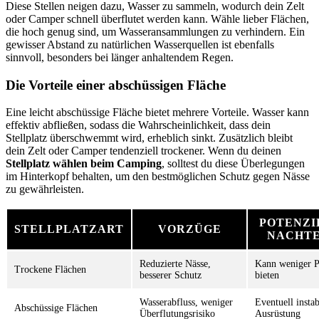
Diese Stellen neigen dazu, Wasser zu sammeln, wodurch dein Zelt
oder Camper schnell überflutet werden kann. Wähle lieber Flächen,
die hoch genug sind, um Wasseransammlungen zu verhindern. Ein
gewisser Abstand zu natürlichen Wasserquellen ist ebenfalls
sinnvoll, besonders bei länger anhaltendem Regen.
Die Vorteile einer abschüssigen Fläche
Eine leicht abschüssige Fläche bietet mehrere Vorteile. Wasser kann
effektiv abfließen, sodass die Wahrscheinlichkeit, dass dein
Stellplatz überschwemmt wird, erheblich sinkt. Zusätzlich bleibt
dein Zelt oder Camper tendenziell trockener. Wenn du deinen
Stellplatz wählen beim Camping
, solltest du diese Überlegungen
im Hinterkopf behalten, um den bestmöglichen Schutz gegen Nässe
zu gewährleisten.
POTENZI
STELLPLATZART
VORZÜGE
NACHTE
Reduzierte Nässe,
Kann weniger P
Trockene Flächen
besserer Schutz
bieten
Wasserabfluss, weniger
Eventuell instab
Abschüssige Flächen
Überflutungsrisiko
Ausrüstung