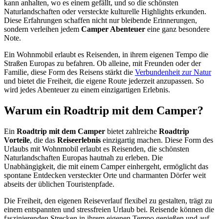
kann anhalten, wo es einem gefällt, und so die schönsten
Naturlandschaften oder versteckte kulturelle Highlights erkunden.
Diese Erfahrungen schaffen nicht nur bleibende Erinnerungen,
sondern verleihen jedem
Camper Abenteuer
eine ganz besondere
Note.
Ein Wohnmobil erlaubt es Reisenden, in ihrem eigenen Tempo die
Straßen Europas zu befahren. Ob alleine, mit Freunden oder der
Familie, diese Form des Reisens stärkt die
Verbundenheit zur Natur
und bietet die Freiheit, die eigene Route jederzeit anzupassen. So
wird jedes Abenteuer zu einem einzigartigen Erlebnis.
Warum ein Roadtrip mit dem Camper?
Ein
Roadtrip mit dem Camper
bietet zahlreiche
Roadtrip
Vorteile
, die das
Reiseerlebnis
einzigartig machen. Diese Form des
Urlaubs mit Wohnmobil erlaubt es Reisenden, die schönsten
Naturlandschaften Europas hautnah zu erleben. Die
Unabhängigkeit, die mit einem Camper einhergeht, ermöglicht das
spontane Entdecken versteckter Orte und charmanten Dörfer weit
abseits der üblichen Touristenpfade.
Die Freiheit, den eigenen Reiseverlauf flexibel zu gestalten, trägt zu
einem entspannten und stressfreien Urlaub bei. Reisende können die
faszinierenden Strecken in ihrem eigenen Tempo genießen und auf