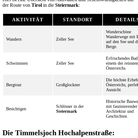
der Route von
Tirol
in die
Steiermark
:
AKTIVITÄT
STANDORT
DETAIL
Wunderschöne
Wanderwege mit B
Wandern
Zeller See
auf den See und d
Berge.
Erfrischendes Bad
Schwimmen
Zeller See
einem der reinste
Österreichs.
Die höchste Erhe
Bergtour
Großglockner
Österreichs, perfe
Aussicht.
Historische Bauw
Schlösser in der
mit faszinierender
Besichtigen
Steiermark
Architektur und
Geschichten.
Die Timmelsjoch Hochalpenstraße: