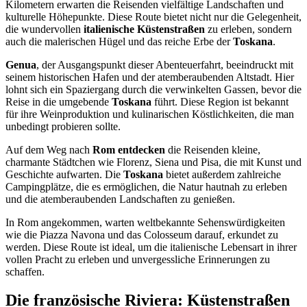
Kilometern erwarten die Reisenden vielfältige Landschaften und
kulturelle Höhepunkte. Diese Route bietet nicht nur die Gelegenheit,
die wundervollen
italienische Küstenstraßen
zu erleben, sondern
auch die malerischen Hügel und das reiche Erbe der
Toskana
.
Genua
, der Ausgangspunkt dieser Abenteuerfahrt, beeindruckt mit
seinem historischen Hafen und der atemberaubenden Altstadt. Hier
lohnt sich ein Spaziergang durch die verwinkelten Gassen, bevor die
Reise in die umgebende
Toskana
führt. Diese Region ist bekannt
für ihre Weinproduktion und kulinarischen Köstlichkeiten, die man
unbedingt probieren sollte.
Auf dem Weg nach
Rom entdecken
die Reisenden kleine,
charmante Städtchen wie Florenz, Siena und Pisa, die mit Kunst und
Geschichte aufwarten. Die
Toskana
bietet außerdem zahlreiche
Campingplätze, die es ermöglichen, die Natur hautnah zu erleben
und die atemberaubenden Landschaften zu genießen.
In Rom angekommen, warten weltbekannte Sehenswürdigkeiten
wie die Piazza Navona und das Colosseum darauf, erkundet zu
werden. Diese Route ist ideal, um die italienische Lebensart in ihrer
vollen Pracht zu erleben und unvergessliche Erinnerungen zu
schaffen.
Die französische Riviera: Küstenstraßen