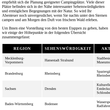
empfiehlt sich die Planung geeigneter Campingplätze. Viele dieser
Plätze befinden sich in der Nähe interessanter Sehenswürdigkeiten
und ermöglichen Begegnungen mit der Natur. So wird Ihr
Abenteuer noch unvergesslicher, wenn Sie nachts unter den Sternen
campen und am Morgen den Duft von frischem Wald erleben.
Um Ihnen eine Vorstellung von den besten Etappen zu geben, haben
wir einige der Höhepunkte in der folgenden Übersicht
zusammengefasst:
REGION
SEHENSWÜRDIGKEIT
AKT
Mecklenburg-
Stadtbesi
Hansestadt Stralsund
Vorpommern
Museums
Spazierg
Brandenburg
Rheinsberg
Rheinsbe
Kulturell
Sachsen
Dresden
Entdecku
Schlossbe
Wassersp
Baden-Württemberg
Bodensee
Radfahre