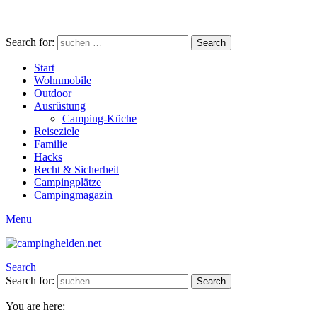
Search for:
Search
Start
Wohnmobile
Outdoor
Ausrüstung
Camping-Küche
Reiseziele
Familie
Hacks
Recht & Sicherheit
Campingplätze
Campingmagazin
Menu
Search
Search for:
Search
You are here: