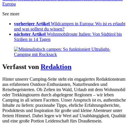
Europa
See more
vorheriger Artikel
Wildcampen in Europa: Wo ist es erlaubt
und was solltest du wissen?
nächster Artikel
Wohnmobilroute Italien: Von Südtirol bis
Sizilien in 14 Tagen
Verfasst von
Redaktion
Hinter unserer Camping-Seite steht ein engagiertes Redaktionsteam
aus erfahrenen Outdoor-Enthusiasten, Naturfreunden und
Reisebegeisterten. Ob Zelten im Wald, Urlaub mit dem Wohnmobil
oder Trekkingtouren durch abgelegene Regionen – wir leben
Camping in all seinen Facetten. Unser Anspruch ist es, authentische
Inhalte zu liefern: praxisnahe Tipps, ehrliche Erfahrungsberichte,
Produkttests und Inspiration für große und kleine Abenteuer unter
freiem Himmel. Dabei legen wir Wert auf Unabhängigkeit, Qualität
und eine große Portion Leidenschaft fürs Draußensein.