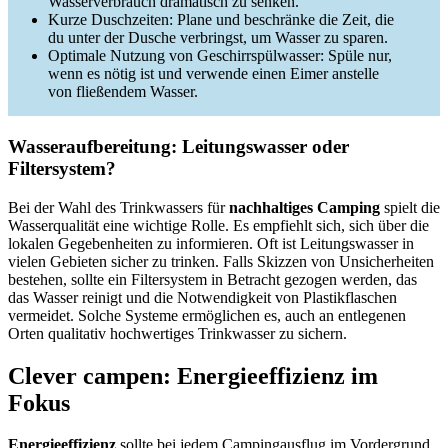
Wasserverbrauch dramatisch zu senken.
Kurze Duschzeiten: Plane und beschränke die Zeit, die
du unter der Dusche verbringst, um Wasser zu sparen.
Optimale Nutzung von Geschirrspülwasser: Spüle nur,
wenn es nötig ist und verwende einen Eimer anstelle
von fließendem Wasser.
Wasseraufbereitung: Leitungswasser oder
Filtersystem?
Bei der Wahl des Trinkwassers für
nachhaltiges Camping
spielt die
Wasserqualität eine wichtige Rolle. Es empfiehlt sich, sich über die
lokalen Gegebenheiten zu informieren. Oft ist Leitungswasser in
vielen Gebieten sicher zu trinken. Falls Skizzen von Unsicherheiten
bestehen, sollte ein Filtersystem in Betracht gezogen werden, das
das Wasser reinigt und die Notwendigkeit von Plastikflaschen
vermeidet. Solche Systeme ermöglichen es, auch an entlegenen
Orten qualitativ hochwertiges Trinkwasser zu sichern.
Clever campen: Energieeffizienz im
Fokus
Energieeffizienz
sollte bei jedem Campingausflug im Vordergrund