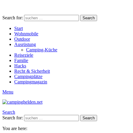
Search for:
Search
Start
Wohnmobile
Outdoor
Ausrüstung
Camping-Küche
Reiseziele
Familie
Hacks
Recht & Sicherheit
Campingplätze
Campingmagazin
Menu
Search
Search for:
Search
You are here: