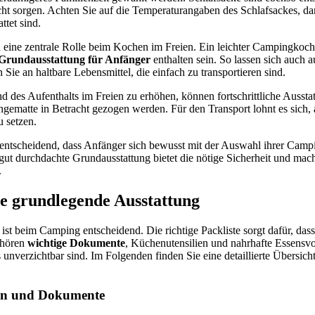
 sorgen. Achten Sie auf die Temperaturangaben des Schlafsackes, dam
ttet sind.
n eine zentrale Rolle beim Kochen im Freien. Ein leichter Campingkoch
Grundausstattung für Anfänger
enthalten sein. So lassen sich auch
 Sie an haltbare Lebensmittel, die einfach zu transportieren sind.
des Aufenthalts im Freien zu erhöhen, können fortschrittliche Aussta
gematte in Betracht gezogen werden. Für den Transport lohnt es sich, 
u setzen.
entscheidend, dass Anfänger sich bewusst mit der Auswahl ihrer Camp
gut durchdachte Grundausstattung bietet die nötige Sicherheit und mac
.
die grundlegende Ausstattung
ist beim Camping entscheidend. Die richtige Packliste sorgt dafür, dass
ehören
wichtige Dokumente
, Küchenutensilien und nahrhafte Essensvor
nverzichtbar sind. Im Folgenden finden Sie eine detaillierte Übersicht
gen und Dokumente