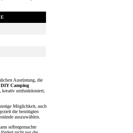
LE
ichen Ausrüstung, die
f
DIY Camping
 kreativ umfunktioniert,
ünstige Möglichkeit, auch
zielt die benötigten
enstände auszuwählen.
kann selbstgemachte
fördert nicht nur die