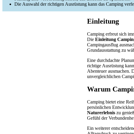
Die Auswahl der richtigen Ausrüstung kann das Camping verfe
Einleitung
Camping erfreut sich imm
Die
Einleitung Campi
Campingausflug ausmache
Grundausstattung zu wä
Eine durchdachte Planun
richtige Ausrüstung kan
Abenteuer ausmachen. Du
unvergleichlichen Campi
Warum Camping
Camping bietet eine Reih
persönlichen Entwicklun
Naturerlebnis
zu genieß
Gefühl der Verbundenhe
Ein weiterer entscheiden
Alltagsdruck zu verring