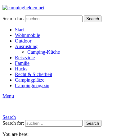
Search for:
Search
Start
Wohnmobile
Outdoor
Ausrüstung
Camping-Küche
Reiseziele
Familie
Hacks
Recht & Sicherheit
Campingplätze
Campingmagazin
Menu
Search
Search for:
Search
You are here: