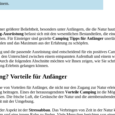
inern.
er größerer Beliebtheit, besonders unter Anfängern, die die Natur hau
ng-Ausrüstung
befasst sich mit den wesentlichen Bestandteilen, die ei
n. Für Einsteiger sind gezielte
Camping Tipps für Anfänger
unerläs
hlen und das Maximum aus der Erfahrung zu schöpfen.
g und die passende Ausrüstung sind entscheidend für ein positives Cam
n den Unterschied zwischen einem entspannten Aufenthalt und einem we
rch die folgenden Abschnitte möchten wir Ihnen zeigen, wie Sie schri
ng-Erlebnis gelangen können.
? Vorteile für Anfänger
e von Vorteilen für Anfänger, die nicht nur den Zugang zur Natur erlei
g beitragen. Eines der herausragendsten
Vorteile Camping
ist die Mögl
en. Die frische Luft, die Geräusche der Natur und die atemberaubende
it mit der Umgebung.
der Aspekt ist der
Stressabbau
. Das Verbringen von Zeit in der Natur 
ern und eine innere Ruhe zu finden. Viele Menschen berichten von ein