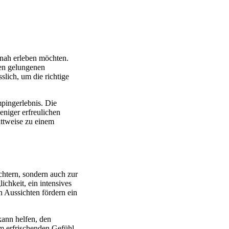
tnah erleben möchten.
nen gelungenen
slich, um die richtige
pingerlebnis. Die
niger erfreulichen
ttweise zu einem
chtern, sondern auch zur
ichkeit, ein intensives
n Aussichten fördern ein
kann helfen, den
em erfrischenden Gefühl