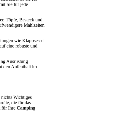
it Sie für jede
er, Töpfe, Besteck und
 aufwendigere Mahlzeiten
ttungen wie Klappsessel
auf eine robuste und
ing Ausrüstung
ht den Aufenthalt im
 nichts Wichtiges
räte, die für das
 für Ihre
Camping