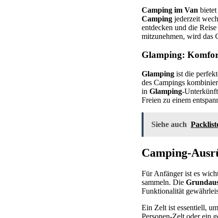
Camping im Van
bietet
Camping
jederzeit wech
entdecken und die Reise 
mitzunehmen, wird das Ca
Glamping: Komfort
Glamping
ist die perfe
des Campings kombiniert
in
Glamping
-Unterkünf
Freien zu einem entspann
Siehe auch
Packlis
Camping-Ausrüs
Für Anfänger ist es wich
sammeln. Die
Grundaus
Funktionalität gewährleis
Ein Zelt ist essentiell,
Personen-Zelt oder ein g