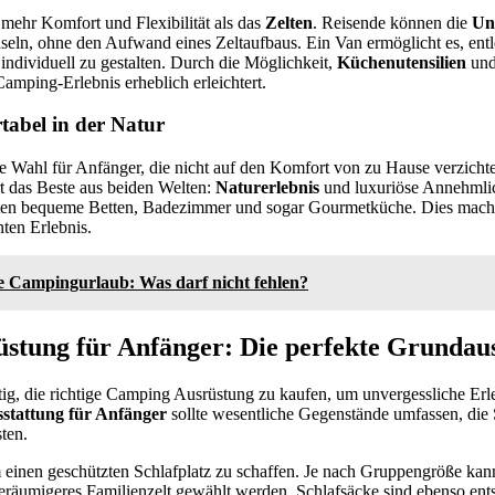
 mehr Komfort und Flexibilität als das
Zelten
. Reisende können die
Un
seln, ohne den Aufwand eines Zeltaufbaus. Ein Van ermöglicht es, ent
individuell zu gestalten. Durch die Möglichkeit,
Küchenutensilien
und
mping-Erlebnis erheblich erleichtert.
abel in der Natur
kte Wahl für Anfänger, die nicht auf den Komfort von zu Hause verzicht
 das Beste aus beiden Welten:
Naturerlebnis
und luxuriöse Annehmlich
ten bequeme Betten, Badezimmer und sogar Gourmetküche. Dies mach
ten Erlebnis.
te Campingurlaub: Was darf nicht fehlen?
tung für Anfänger: Die perfekte Grundaus
tig, die richtige Camping Ausrüstung zu kaufen, um unvergessliche Erle
stattung für Anfänger
sollte wesentliche Gegenstände umfassen, die 
ten.
 um einen geschützten Schlafplatz zu schaffen. Je nach Gruppengröße kan
eräumigeres Familienzelt gewählt werden. Schlafsäcke sind ebenso ents