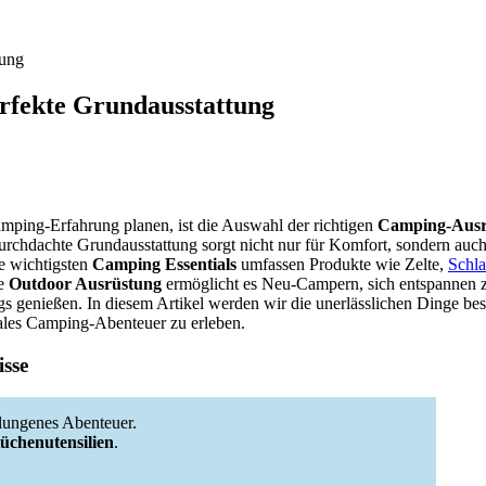
tung
rfekte Grundausstattung
 Camping-Erfahrung planen, ist die Auswahl der richtigen
Camping-Ausr
urchdachte Grundausstattung sorgt nicht nur für Komfort, sondern auch
ie wichtigsten
Camping Essentials
umfassen Produkte wie Zelte,
Schla
se
Outdoor Ausrüstung
ermöglicht es Neu-Campern, sich entspannen 
s genießen. In diesem Artikel werden wir die unerlässlichen Dinge be
ales Camping-Abenteuer zu erleben.
sse
lungenes Abenteuer.
üchenutensilien
.