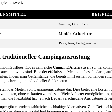
empfehlenswert:
ENSMITTEL
BEISPIE
Gemüse, Obst, Fisch
e
Mandeln, Cashewkerne
Pasta, Reis, Fertiggerichte
u traditioneller Campingausrüstung
ampingausflugs gibt es zahlreiche
Camping Alternativen
zur herkömml
 auch innovativ sind. Eine der effektivsten Methoden besteht darin, au
ifen. Indem man Gegenstände, die bereits im Haushalt vorhanden sind,
 gleichzeitig ein individueller Stil kreieren.
 stellt das Mieten von Campingausrüstung dar. Dies bietet eine kosteng
u nutzen, ohne es kaufen zu müssen. Viele Anbieter ermöglichen es, ge
 man die Flexibilität hat, je nach Bedarf verschiedene Ausrüstungsgeg
er gibt es zudem zahlreiche nachhaltige Alternativen. Zum Beispiel 
 Materialien ebenso gut funktionieren wie traditionelle Produkte. Dies 