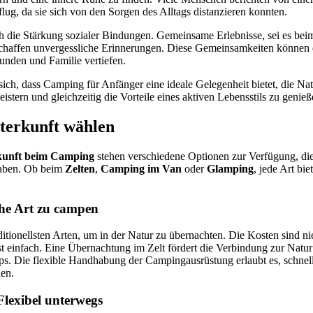
g, da sie sich von den Sorgen des Alltags distanzieren konnten.
 die Stärkung sozialer Bindungen. Gemeinsame Erlebnisse, sei es bei
haffen unvergessliche Erinnerungen. Diese Gemeinsamkeiten können d
nden und Familie vertiefen.
ch, dass Camping für Anfänger eine ideale Gelegenheit bietet, die Nat
stern und gleichzeitig die Vorteile eines aktiven Lebensstils zu genieß
nterkunft wählen
kunft beim Camping
stehen verschiedene Optionen zur Verfügung, die
haben. Ob beim
Zelten
,
Camping im Van
oder
Glamping
, jede Art bie
sche Art zu campen
ditionellsten Arten, um in der Natur zu übernachten. Die Kosten sind n
t einfach. Eine Übernachtung im Zelt fördert die Verbindung zur Natur
ps. Die flexible Handhabung der Campingausrüstung erlaubt es, schnell
en.
lexibel unterwegs