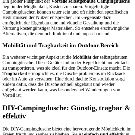
Ein großer Pluspunkt der
Vorteile selbstgebaute Campingdusche
liegt in der Möglichkeit, Kosten zu sparen. Vorgefertigte
Campingduschen können teuer sein und oft nicht den spezifischen
Bedürfnissen der Nutzer entsprechen. Im Gegensatz dazu
ermöglicht der Eigenbau eine individuelle Gestaltung und die
Nutzung kostengünstiger Materialien. So entstehen erschwingliche
Alternativen, die dennoch funktional und anpassbar sind.
Mobilität und Tragbarkeit im Outdoor-Bereich
Ein weiterer wichtiger Aspekt ist die
Mobilität
der selbstgebauten
Campingdusche. Diese Geräte sind in der Regel leicht und einfach
zu transportieren, was sie ideal für den Outdoor-Einsatz macht. Die
Tragbarkeit
ermöglicht es, die Dusche problemlos im Rucksack
oder im Auto zu verstauen. Eine durchdachte Konstruktion sorgt
zudem dafür, dass die Dusche schnell abgebaut und wieder
aufgebaut werden kann, was besonders bei Wanderungen von
Vorteil ist.
DIY-Campingdusche: Günstig, tragbar &
effektiv
Die DIY-Campingdusche bietet eine hervorragende Möglichkeit, im
Freien frisch und sauber zu bleiben. Sie ist
einfach und effektiv
in