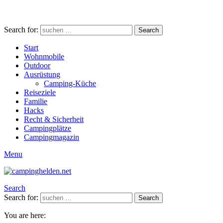
Search for:
Search
Start
Wohnmobile
Outdoor
Ausrüstung
Camping-Küche
Reiseziele
Familie
Hacks
Recht & Sicherheit
Campingplätze
Campingmagazin
Menu
Search
Search for:
Search
You are here: