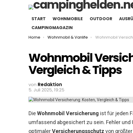
START
WOHNMOBILE
OUTDOOR
AUSR
CAMPINGMAGAZIN
You are here:
Home
Wohnmobil & Vanlife
Wohnmobil Versicherung: Ko
Wohnmobil Versich
Vergleich & Tipps
von
Redaktion
5. Juli 2025, 19:25
Die
Wohnmobil Versicherung
ist für jeden 
umfassend abgesichert zu sein. Fehler und 
optimaler
Versicherungsschutz
von größter 