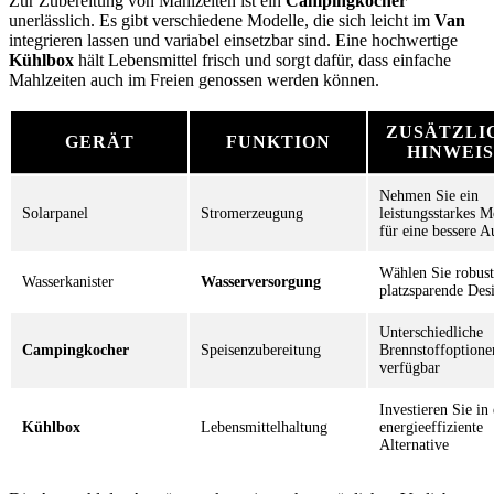
Zur Zubereitung von Mahlzeiten ist ein
Campingkocher
unerlässlich. Es gibt verschiedene Modelle, die sich leicht im
Van
integrieren lassen und variabel einsetzbar sind. Eine hochwertige
Kühlbox
hält Lebensmittel frisch und sorgt dafür, dass einfache
Mahlzeiten auch im Freien genossen werden können.
ZUSÄTZLI
GERÄT
FUNKTION
HINWEI
Nehmen Sie ein
Solarpanel
Stromerzeugung
leistungsstarkes M
für eine bessere A
Wählen Sie robus
Wasserkanister
Wasserversorgung
platzsparende Des
Unterschiedliche
Campingkocher
Speisenzubereitung
Brennstoffoptione
verfügbar
Investieren Sie in
Kühlbox
Lebensmittelhaltung
energieeffiziente
Alternative