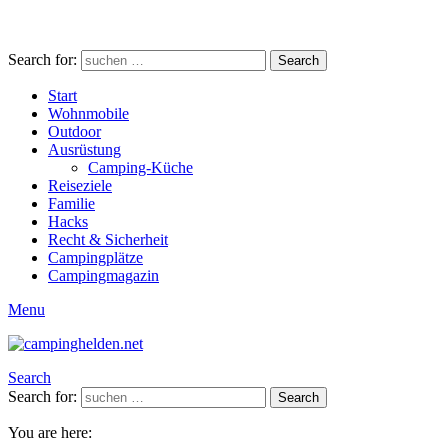
Search for:
Search
Start
Wohnmobile
Outdoor
Ausrüstung
Camping-Küche
Reiseziele
Familie
Hacks
Recht & Sicherheit
Campingplätze
Campingmagazin
Menu
Search
Search for:
Search
You are here: