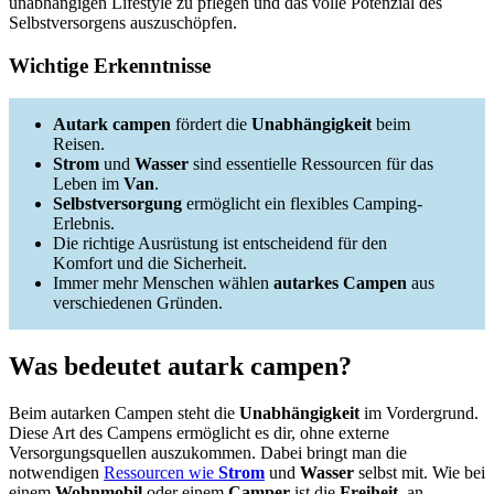
unabhängigen Lifestyle zu pflegen und das volle Potenzial des
Selbstversorgens auszuschöpfen.
Wichtige Erkenntnisse
Autark campen
fördert die
Unabhängigkeit
beim
Reisen.
Strom
und
Wasser
sind essentielle Ressourcen für das
Leben im
Van
.
Selbstversorgung
ermöglicht ein flexibles Camping-
Erlebnis.
Die richtige Ausrüstung ist entscheidend für den
Komfort und die Sicherheit.
Immer mehr Menschen wählen
autarkes Campen
aus
verschiedenen Gründen.
Was bedeutet autark campen?
Beim autarken Campen steht die
Unabhängigkeit
im Vordergrund.
Diese Art des Campens ermöglicht es dir, ohne externe
Versorgungsquellen auszukommen. Dabei bringt man die
notwendigen
Ressourcen wie
Strom
und
Wasser
selbst mit. Wie bei
einem
Wohnmobil
oder einem
Camper
ist die
Freiheit
, an