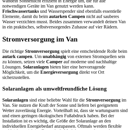
wandeln Sonnenlicht effizient in Energie um, die für alle
notwendigen Geräte im Van genutzt werden kann.
Frischwassertanks
und Wasserspender sind ebenfalls essentielle
Elemente, damit du beim
autarken Campen
nicht auf sauberes
Wasser verzichten musst. Beides zusammen verwandelt deinen Van
in ein praktisches, selbstversorgendes Zuhause auf vier Rädern.
Stromversorgung im Van
Die richtige
Stromversorgung
spielt eine entscheidende Rolle beim
autark campen
. Um
unabhängig
von externen Stromquellen sein
zu können, setzen viele
Camper
auf moderne und nachhaltige
Lösungen.
Solaranlagen
bieten hier eine hervorragende
Möglichkeit, um die
Energieversorgung
direkt vor Ort
sicherzustellen.
Solaranlagen als umweltfreundliche Lösung
Solaranlagen
sind eine beliebte Wahl für die
Stromversorgung
im
Van. Sie nutzen die Kraft der Sonne und liefern bei geeignetem
Wetter zuverlässig Energie. Vorteilhaft ist, dass sie wartungsarm sind
und einen geringen ökologischen Fußabdruck haben. Bei der
Installation ist es wichtig, die Größe der Solaranlage an den
individuellen Energiebedarf anzupassen. Oftmals werden flexible