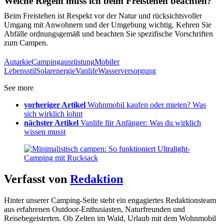
Welche Regeln muss ich beim Freistehen beachten?
Beim Freistehen ist Respekt vor der Natur und rücksichtsvoller
Umgang mit Anwohnern und der Umgebung wichtig. Kehren Sie
Abfälle ordnungsgemäß und beachten Sie spezifische Vorschriften
zum Campen.
Autarkie
Campingausrüstung
Mobiler
Lebensstil
Solarenergie
Vanlife
Wasserversorgung
See more
vorheriger Artikel
Wohnmobil kaufen oder mieten? Was
sich wirklich lohnt
nächster Artikel
Vanlife für Anfänger: Was du wirklich
wissen musst
Verfasst von
Redaktion
Hinter unserer Camping-Seite steht ein engagiertes Redaktionsteam
aus erfahrenen Outdoor-Enthusiasten, Naturfreunden und
Reisebegeisterten. Ob Zelten im Wald, Urlaub mit dem Wohnmobil