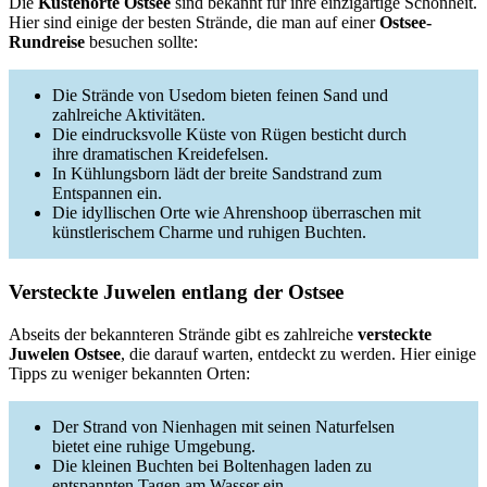
Die
Küstenorte Ostsee
sind bekannt für ihre einzigartige Schönheit.
Hier sind einige der besten Strände, die man auf einer
Ostsee-
Rundreise
besuchen sollte:
Die Strände von Usedom bieten feinen Sand und
zahlreiche Aktivitäten.
Die eindrucksvolle Küste von Rügen besticht durch
ihre dramatischen Kreidefelsen.
In Kühlungsborn lädt der breite Sandstrand zum
Entspannen ein.
Die idyllischen Orte wie Ahrenshoop überraschen mit
künstlerischem Charme und ruhigen Buchten.
Versteckte Juwelen entlang der Ostsee
Abseits der bekannteren Strände gibt es zahlreiche
versteckte
Juwelen Ostsee
, die darauf warten, entdeckt zu werden. Hier einige
Tipps zu weniger bekannten Orten:
Der Strand von Nienhagen mit seinen Naturfelsen
bietet eine ruhige Umgebung.
Die kleinen Buchten bei Boltenhagen laden zu
entspannten Tagen am Wasser ein.