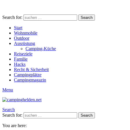
Search for:
Search
Start
Wohnmobile
Outdoor
Ausrüstung
Camping-Küche
Reiseziele
Familie
Hacks
Recht & Sicherheit
Campingplätze
Campingmagazin
Menu
Search
Search for:
Search
You are here: