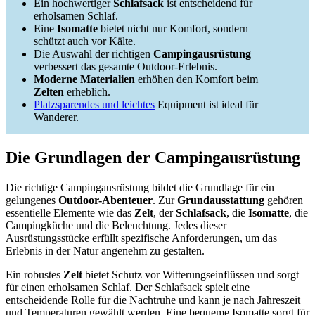
Ein hochwertiger
Schlafsack
ist entscheidend für
erholsamen Schlaf.
Eine
Isomatte
bietet nicht nur Komfort, sondern
schützt auch vor Kälte.
Die Auswahl der richtigen
Campingausrüstung
verbessert das gesamte Outdoor-Erlebnis.
Moderne Materialien
erhöhen den Komfort beim
Zelten
erheblich.
Platzsparendes und leichtes
Equipment ist ideal für
Wanderer.
Die Grundlagen der Campingausrüstung
Die richtige Campingausrüstung bildet die Grundlage für ein
gelungenes
Outdoor-Abenteuer
. Zur
Grundausstattung
gehören
essentielle Elemente wie das
Zelt
, der
Schlafsack
, die
Isomatte
, die
Campingküche und die Beleuchtung. Jedes dieser
Ausrüstungsstücke erfüllt spezifische Anforderungen, um das
Erlebnis in der Natur angenehm zu gestalten.
Ein robustes
Zelt
bietet Schutz vor Witterungseinflüssen und sorgt
für einen erholsamen Schlaf. Der Schlafsack spielt eine
entscheidende Rolle für die Nachtruhe und kann je nach Jahreszeit
und Temperaturen gewählt werden. Eine bequeme Isomatte sorgt für