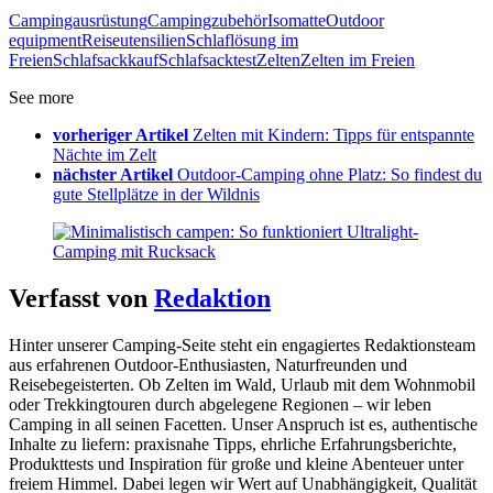
Campingausrüstung
Campingzubehör
Isomatte
Outdoor
equipment
Reiseutensilien
Schlaflösung im
Freien
Schlafsackkauf
Schlafsacktest
Zelten
Zelten im Freien
See more
vorheriger Artikel
Zelten mit Kindern: Tipps für entspannte
Nächte im Zelt
nächster Artikel
Outdoor-Camping ohne Platz: So findest du
gute Stellplätze in der Wildnis
Verfasst von
Redaktion
Hinter unserer Camping-Seite steht ein engagiertes Redaktionsteam
aus erfahrenen Outdoor-Enthusiasten, Naturfreunden und
Reisebegeisterten. Ob Zelten im Wald, Urlaub mit dem Wohnmobil
oder Trekkingtouren durch abgelegene Regionen – wir leben
Camping in all seinen Facetten. Unser Anspruch ist es, authentische
Inhalte zu liefern: praxisnahe Tipps, ehrliche Erfahrungsberichte,
Produkttests und Inspiration für große und kleine Abenteuer unter
freiem Himmel. Dabei legen wir Wert auf Unabhängigkeit, Qualität