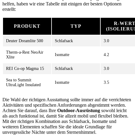
helfen, haben wir eine Tabelle mit einigen der besten Optionen
erstellt:
R-WER
PRODUKT
TYP
(ISOLIERU
Deuter Dreamlite 500
Schlafsack
3.0
Therm-a-Rest NeoAir
Isomatte
4.2
Xlite
REI Co-op Magma 15
Schlafsack
3.0
Sea to Summit
Isomatte
3.5
UltraLight Insulated
Die Wahl der richtigen Ausstattung sollte immer auf die verrichteten
Aktivitäten und spezifischen Anforderungen abgestimmt werden.
Achten Sie darauf, dass Ihre
Outdoor-Ausrüstung
sowohl leicht
als auch funktional ist, damit Sie allzeit mobil und flexibel bleiben.
Mit der richtigen Kombination aus Schlafsack, Isomatte und
weiteren Elementen schaffen Sie die ideale Grundlage für
unvergessliche Nächte unter dem Sternenhimmel.