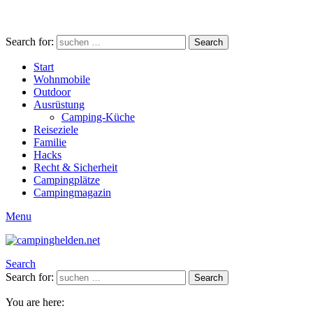
Search for:
Search
Start
Wohnmobile
Outdoor
Ausrüstung
Camping-Küche
Reiseziele
Familie
Hacks
Recht & Sicherheit
Campingplätze
Campingmagazin
Menu
Search
Search for:
Search
You are here: