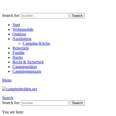
Search for:
Search
Start
Wohnmobile
Outdoor
Ausrüstung
Camping-Küche
Reiseziele
Familie
Hacks
Recht & Sicherheit
Campingplätze
Campingmagazin
Menu
Search
Search for:
Search
You are here: