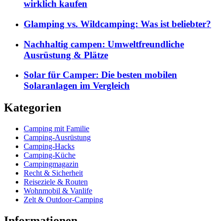
wirklich kaufen
Glamping vs. Wildcamping: Was ist beliebter?
Nachhaltig campen: Umweltfreundliche
Ausrüstung & Plätze
Solar für Camper: Die besten mobilen
Solaranlagen im Vergleich
Kategorien
Camping mit Familie
Camping-Ausrüstung
Camping-Hacks
Camping-Küche
Campingmagazin
Recht & Sicherheit
Reiseziele & Routen
Wohnmobil & Vanlife
Zelt & Outdoor-Camping
Informationen