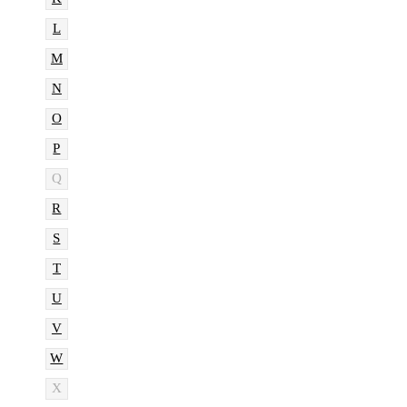
L
M
N
O
P
Q
R
S
T
U
V
W
X