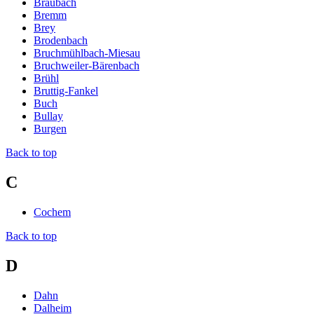
Braubach
Bremm
Brey
Brodenbach
Bruchmühlbach-Miesau
Bruchweiler-Bärenbach
Brühl
Bruttig-Fankel
Buch
Bullay
Burgen
Back to top
C
Cochem
Back to top
D
Dahn
Dalheim