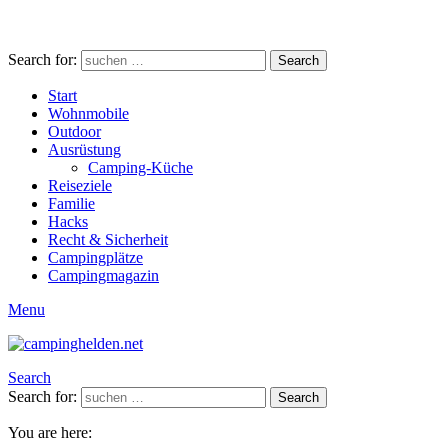
Search for:
Search
Start
Wohnmobile
Outdoor
Ausrüstung
Camping-Küche
Reiseziele
Familie
Hacks
Recht & Sicherheit
Campingplätze
Campingmagazin
Menu
Search
Search for:
Search
You are here: