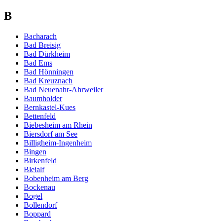
B
Bacharach
Bad Breisig
Bad Dürkheim
Bad Ems
Bad Hönningen
Bad Kreuznach
Bad Neuenahr-Ahrweiler
Baumholder
Bernkastel-Kues
Bettenfeld
Biebesheim am Rhein
Biersdorf am See
Billigheim-Ingenheim
Bingen
Birkenfeld
Bleialf
Bobenheim am Berg
Bockenau
Bogel
Bollendorf
Boppard