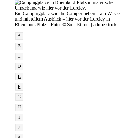
Ein Campingplatz wie ihn Camper lieben – am Wasser
und mit tollem Ausblick – hier vor der Loreley in
Rheinland-Pfalz. | Foto: © Sina Ettmer | adobe stock
A
B
C
D
E
F
G
H
I
J
K