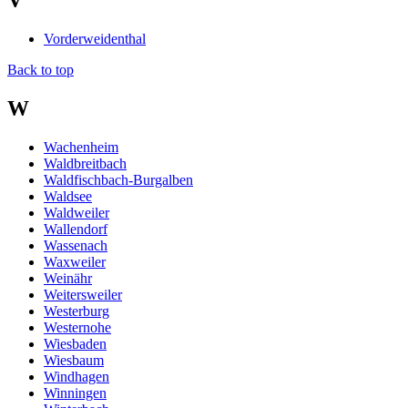
V
Vorderweidenthal
Back to top
W
Wachenheim
Waldbreitbach
Waldfischbach-Burgalben
Waldsee
Waldweiler
Wallendorf
Wassenach
Waxweiler
Weinähr
Weitersweiler
Westerburg
Westernohe
Wiesbaden
Wiesbaum
Windhagen
Winningen