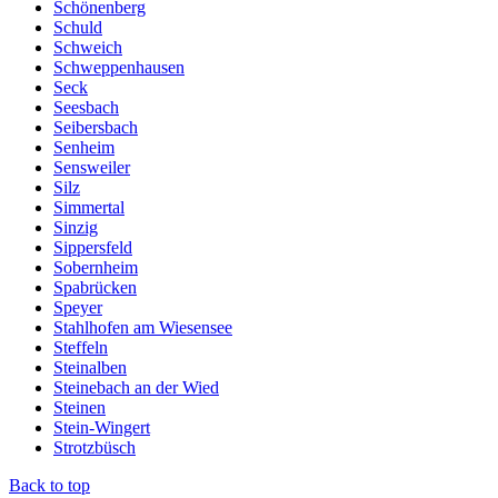
Schönenberg
Schuld
Schweich
Schweppenhausen
Seck
Seesbach
Seibersbach
Senheim
Sensweiler
Silz
Simmertal
Sinzig
Sippersfeld
Sobernheim
Spabrücken
Speyer
Stahlhofen am Wiesensee
Steffeln
Steinalben
Steinebach an der Wied
Steinen
Stein-Wingert
Strotzbüsch
Back to top