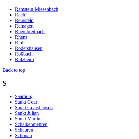
Ramstein-Miesenbach
Rech
Reinsfeld
Remagen
Rheinbreitbach
Rhens
Riol
Rodershausen
Roßbach
Rülzheim
Back to top
S
Saarburg
Sankt Goar
Sankt Goarshausen
Sankt Julian
Sankt Martin
Schalkenmehren
Schauren
Schönau