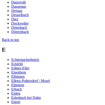
Datzeroth
Dausenau
Dernau
Deuselbach
Diez
Dockweiler
Dörrebach
Dörrenbach
Back to top
E
Echternacherbrück
Eckfeld
Ediger-Eller
Eisenberg
Elbingen
Ellenz-Poltersdorf / Mosel
Elmstein
Erbach
Erden
Erlenbach bei Dahn
Etgert