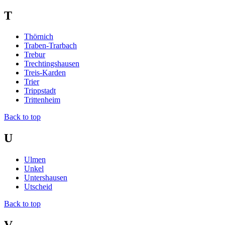
T
Thörnich
Traben-Trarbach
Trebur
Trechtingshausen
Treis-Karden
Trier
Trippstadt
Trittenheim
Back to top
U
Ulmen
Unkel
Untershausen
Utscheid
Back to top