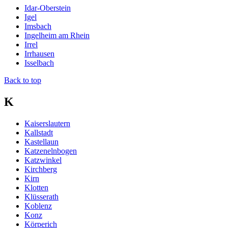
Idar-Oberstein
Igel
Imsbach
Ingelheim am Rhein
Irrel
Irrhausen
Isselbach
Back to top
K
Kaiserslautern
Kallstadt
Kastellaun
Katzenelnbogen
Katzwinkel
Kirchberg
Kirn
Klotten
Klüsserath
Koblenz
Konz
Körperich