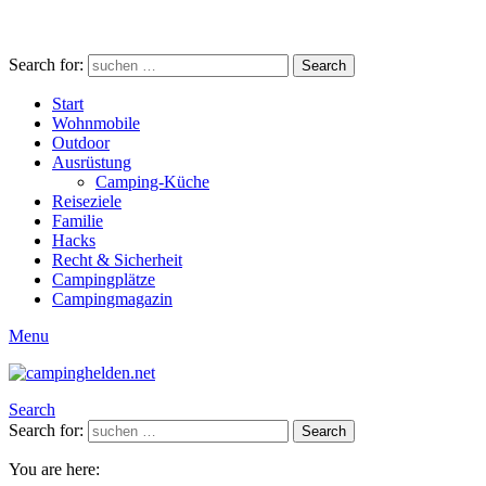
Search for:
Search
Start
Wohnmobile
Outdoor
Ausrüstung
Camping-Küche
Reiseziele
Familie
Hacks
Recht & Sicherheit
Campingplätze
Campingmagazin
Menu
Search
Search for:
Search
You are here: