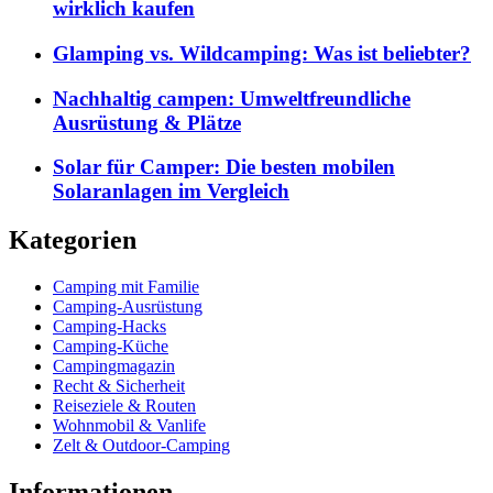
wirklich kaufen
Glamping vs. Wildcamping: Was ist beliebter?
Nachhaltig campen: Umweltfreundliche
Ausrüstung & Plätze
Solar für Camper: Die besten mobilen
Solaranlagen im Vergleich
Kategorien
Camping mit Familie
Camping-Ausrüstung
Camping-Hacks
Camping-Küche
Campingmagazin
Recht & Sicherheit
Reiseziele & Routen
Wohnmobil & Vanlife
Zelt & Outdoor-Camping
Informationen