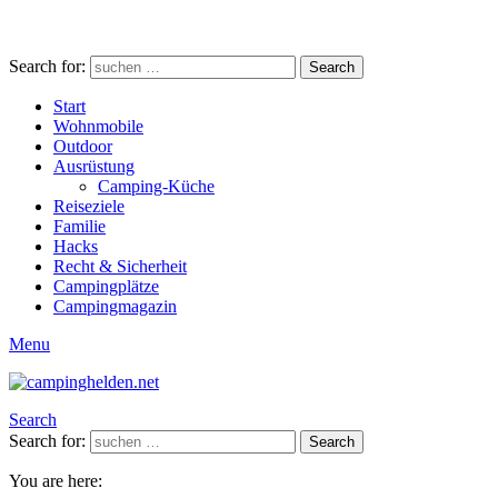
Search for:
Search
Start
Wohnmobile
Outdoor
Ausrüstung
Camping-Küche
Reiseziele
Familie
Hacks
Recht & Sicherheit
Campingplätze
Campingmagazin
Menu
Search
Search for:
Search
You are here: