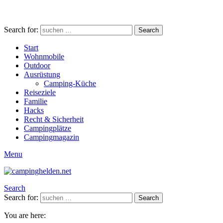
Search for:
Search
Start
Wohnmobile
Outdoor
Ausrüstung
Camping-Küche
Reiseziele
Familie
Hacks
Recht & Sicherheit
Campingplätze
Campingmagazin
Menu
Search
Search for:
Search
You are here: