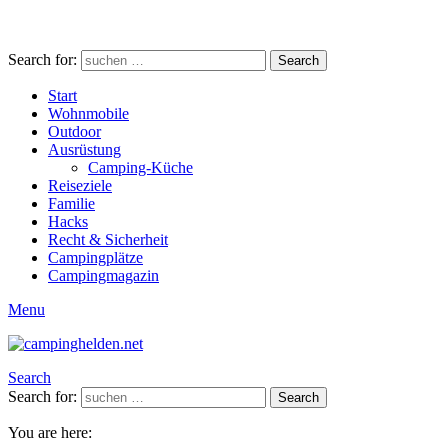
Search for:
Search
Start
Wohnmobile
Outdoor
Ausrüstung
Camping-Küche
Reiseziele
Familie
Hacks
Recht & Sicherheit
Campingplätze
Campingmagazin
Menu
Search
Search for:
Search
You are here: