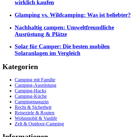
wirklich kaufen
Glamping vs. Wildcamping: Was ist beliebter?
Nachhaltig campen: Umweltfreundliche
Ausrüstung & Plätze
Solar für Camper: Die besten mobilen
Solaranlagen im Vergleich
Kategorien
Camping mit Familie
Camping-Ausrüstung
Camping-Hacks
Camping-Küche
Campingmagazin
Recht & Sicherheit
Reiseziele & Routen
Wohnmobil & Vanlife
Zelt & Outdoor-Camping
Informationen