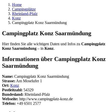
Home
Campingplätze
Rheinland-Pfalz
Konz
Campingplatz Konz Saarmündung
Campingplatz Konz Saarmündung
Hier finden Sie alle wichtigen Daten und Infos zu
Campingplatz
Konz Saarmündung
– in
Konz
.
Informationen über Campingplatz Konz
Saarmündung
Name:
Campingplatz Konz Saarmündung
Strasse:
Am Moselufer 1
Ort:
Konz
Postleitzahl:
54329
Bundesland:
Rheinland-Pfalz
Webseite:
http://www.campingplatz-konz.de
Telefon:
+49 6501 2577