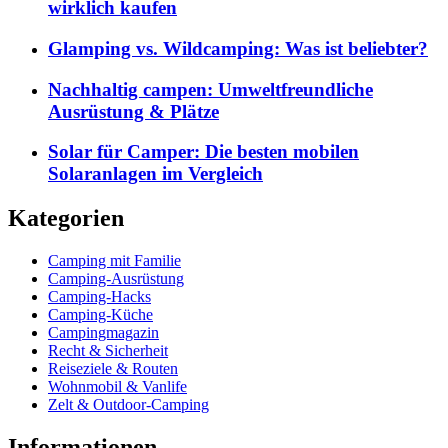
wirklich kaufen
Glamping vs. Wildcamping: Was ist beliebter?
Nachhaltig campen: Umweltfreundliche
Ausrüstung & Plätze
Solar für Camper: Die besten mobilen
Solaranlagen im Vergleich
Kategorien
Camping mit Familie
Camping-Ausrüstung
Camping-Hacks
Camping-Küche
Campingmagazin
Recht & Sicherheit
Reiseziele & Routen
Wohnmobil & Vanlife
Zelt & Outdoor-Camping
Informationen