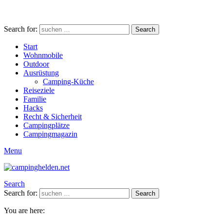
Search for:
Search
Start
Wohnmobile
Outdoor
Ausrüstung
Camping-Küche
Reiseziele
Familie
Hacks
Recht & Sicherheit
Campingplätze
Campingmagazin
Menu
Search
Search for:
Search
You are here: