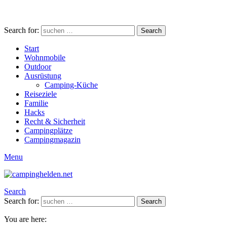
Search for:
Search
Start
Wohnmobile
Outdoor
Ausrüstung
Camping-Küche
Reiseziele
Familie
Hacks
Recht & Sicherheit
Campingplätze
Campingmagazin
Menu
Search
Search for:
Search
You are here: