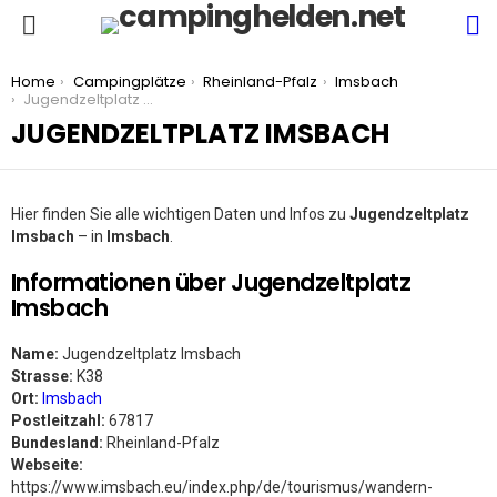
S
Menu
You are here:
Home
Campingplätze
Rheinland-Pfalz
Imsbach
Jugendzeltplatz Imsbach
JUGENDZELTPLATZ IMSBACH
Hier finden Sie alle wichtigen Daten und Infos zu
Jugendzeltplatz
Imsbach
– in
Imsbach
.
Informationen über Jugendzeltplatz
Imsbach
Name:
Jugendzeltplatz Imsbach
Strasse:
K38
Ort:
Imsbach
Postleitzahl:
67817
Bundesland:
Rheinland-Pfalz
Webseite:
https://www.imsbach.eu/index.php/de/tourismus/wandern-