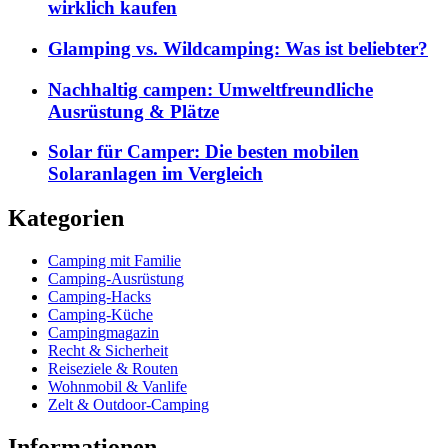
wirklich kaufen
Glamping vs. Wildcamping: Was ist beliebter?
Nachhaltig campen: Umweltfreundliche
Ausrüstung & Plätze
Solar für Camper: Die besten mobilen
Solaranlagen im Vergleich
Kategorien
Camping mit Familie
Camping-Ausrüstung
Camping-Hacks
Camping-Küche
Campingmagazin
Recht & Sicherheit
Reiseziele & Routen
Wohnmobil & Vanlife
Zelt & Outdoor-Camping
Informationen