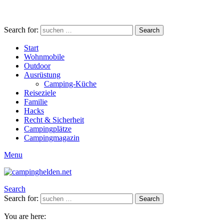
Search for:
Search
Start
Wohnmobile
Outdoor
Ausrüstung
Camping-Küche
Reiseziele
Familie
Hacks
Recht & Sicherheit
Campingplätze
Campingmagazin
Menu
Search
Search for:
Search
You are here: