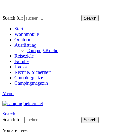
Search for:
Search
Start
Wohnmobile
Outdoor
Ausrüstung
Camping-Küche
Reiseziele
Familie
Hacks
Recht & Sicherheit
Campingplätze
Campingmagazin
Menu
Search
Search for:
Search
You are here: