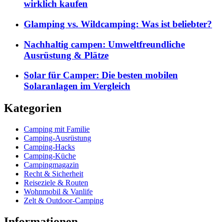
wirklich kaufen
Glamping vs. Wildcamping: Was ist beliebter?
Nachhaltig campen: Umweltfreundliche
Ausrüstung & Plätze
Solar für Camper: Die besten mobilen
Solaranlagen im Vergleich
Kategorien
Camping mit Familie
Camping-Ausrüstung
Camping-Hacks
Camping-Küche
Campingmagazin
Recht & Sicherheit
Reiseziele & Routen
Wohnmobil & Vanlife
Zelt & Outdoor-Camping
Informationen