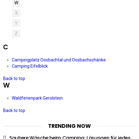
W
X
Y
Z
C
Campingplatz Oosbachtal und Oosbachschänke
Camping Eifelblick
Back to top
W
Waldferienpark Gerolstein
Back to top
TRENDING NOW
Saubere Wäsche beim Camping: Lösungen für jedes