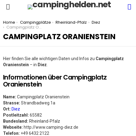
S
Menu
You are here:
Home
Campingplätze
Rheinland-Pfalz
Diez
Campingplatz Oranienstein
CAMPINGPLATZ ORANIENSTEIN
Hier finden Sie alle wichtigen Daten und Infos zu
Campingplatz
Oranienstein
– in
Diez
.
Informationen über Campingplatz
Oranienstein
Name:
Campingplatz Oranienstein
Strasse:
Strandbadweg 1a
Ort:
Diez
Postleitzahl:
65582
Bundesland:
Rheinland-Pfalz
Webseite:
http://www.camping-diez.de
Telefon:
+49 6432 2122