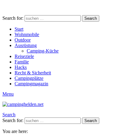
Search for:
Search
Start
Wohnmobile
Outdoor
Ausrüstung
Camping-Küche
Reiseziele
Familie
Hacks
Recht & Sicherheit
Campingplätze
Campingmagazin
Menu
Search
Search for:
Search
You are here: