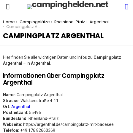
S
Menu
You are here:
Home
Campingplätze
Rheinland-Pfalz
Argenthal
Campingplatz Argenthal
CAMPINGPLATZ ARGENTHAL
Hier finden Sie alle wichtigen Daten und Infos zu
Campingplatz
Argenthal
– in
Argenthal
.
Informationen über Campingplatz
Argenthal
Name:
Campingplatz Argenthal
Strasse:
Waldseestraße 4-11
Ort:
Argenthal
Postleitzahl:
55496
Bundesland:
Rheinland-Pfalz
Webseite:
https://argenthal.de/campingplatz-mit-badesee
Telefon:
+49 176 82660369