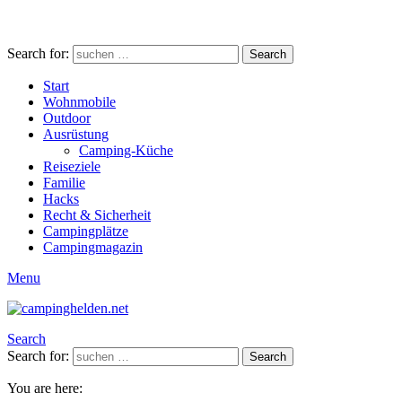
Search for:
Search
Start
Wohnmobile
Outdoor
Ausrüstung
Camping-Küche
Reiseziele
Familie
Hacks
Recht & Sicherheit
Campingplätze
Campingmagazin
Menu
Search
Search for:
Search
You are here: