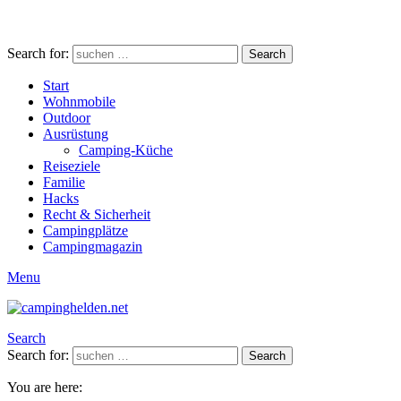
Search for:
Search
Start
Wohnmobile
Outdoor
Ausrüstung
Camping-Küche
Reiseziele
Familie
Hacks
Recht & Sicherheit
Campingplätze
Campingmagazin
Menu
Search
Search for:
Search
You are here: