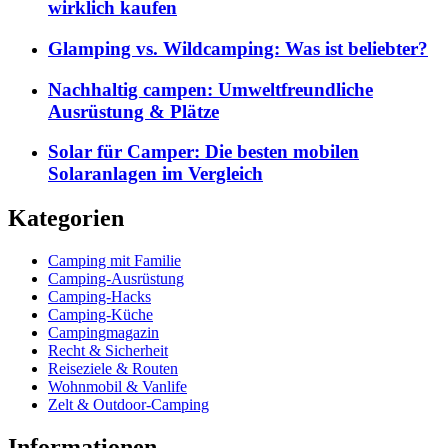
wirklich kaufen
Glamping vs. Wildcamping: Was ist beliebter?
Nachhaltig campen: Umweltfreundliche
Ausrüstung & Plätze
Solar für Camper: Die besten mobilen
Solaranlagen im Vergleich
Kategorien
Camping mit Familie
Camping-Ausrüstung
Camping-Hacks
Camping-Küche
Campingmagazin
Recht & Sicherheit
Reiseziele & Routen
Wohnmobil & Vanlife
Zelt & Outdoor-Camping
Informationen