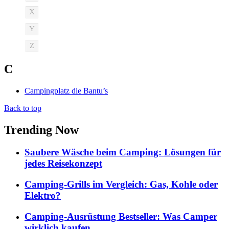
X
Y
Z
C
Campingplatz die Bantu’s
Back to top
Trending Now
Saubere Wäsche beim Camping: Lösungen für
jedes Reisekonzept
Camping-Grills im Vergleich: Gas, Kohle oder
Elektro?
Camping-Ausrüstung Bestseller: Was Camper
wirklich kaufen