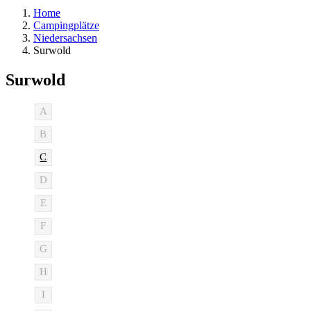
Home
Campingplätze
Niedersachsen
Surwold
Surwold
A
B
C
D
E
F
G
H
I