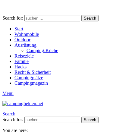
Search for:
Search
Start
Wohnmobile
Outdoor
Ausrüstung
Camping-Küche
Reiseziele
Familie
Hacks
Recht & Sicherheit
Campingplätze
Campingmagazin
Menu
Search
Search for:
Search
You are here: