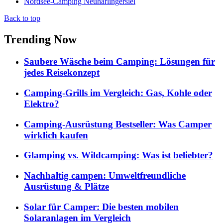
Nordsee-Camping Neuharlingersiel
Back to top
Trending Now
Saubere Wäsche beim Camping: Lösungen für
jedes Reisekonzept
Camping-Grills im Vergleich: Gas, Kohle oder
Elektro?
Camping-Ausrüstung Bestseller: Was Camper
wirklich kaufen
Glamping vs. Wildcamping: Was ist beliebter?
Nachhaltig campen: Umweltfreundliche
Ausrüstung & Plätze
Solar für Camper: Die besten mobilen
Solaranlagen im Vergleich