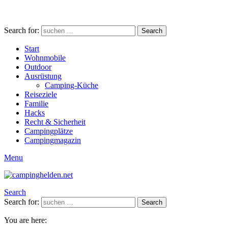
Search for:
Search
Start
Wohnmobile
Outdoor
Ausrüstung
Camping-Küche
Reiseziele
Familie
Hacks
Recht & Sicherheit
Campingplätze
Campingmagazin
Menu
Search
Search for:
Search
You are here: