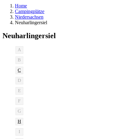
Home
Campingplätze
Niedersachsen
Neuharlingersiel
Neuharlingersiel
A
B
C
D
E
F
G
H
I