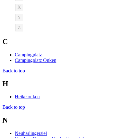
X
Y
Z
C
Campingplatz
Campingplatz Onken
Back to top
H
Heike onken
Back to top
N
Neuharlingersiel