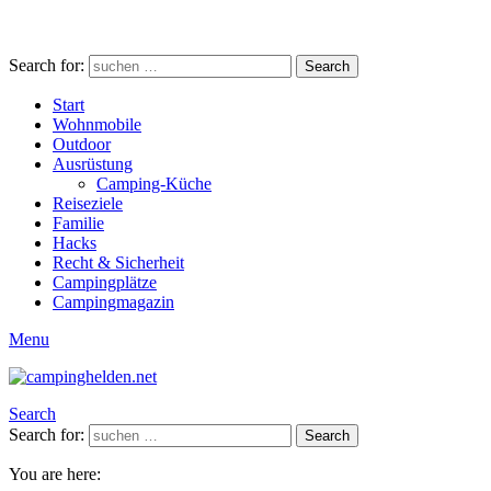
Search for:
Search
Start
Wohnmobile
Outdoor
Ausrüstung
Camping-Küche
Reiseziele
Familie
Hacks
Recht & Sicherheit
Campingplätze
Campingmagazin
Menu
Search
Search for:
Search
You are here: