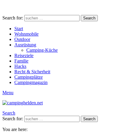
Search for:
Search
Start
Wohnmobile
Outdoor
Ausrüstung
Camping-Küche
Reiseziele
Familie
Hacks
Recht & Sicherheit
Campingplätze
Campingmagazin
Menu
Search
Search for:
Search
You are here: