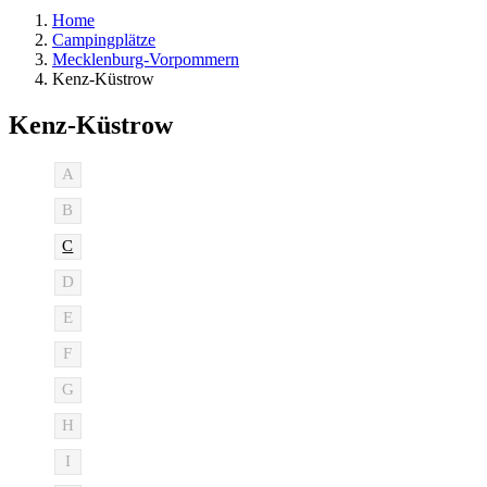
Home
Campingplätze
Mecklenburg-Vorpommern
Kenz-Küstrow
Kenz-Küstrow
A
B
C
D
E
F
G
H
I