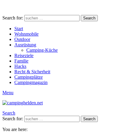
Search for:
Search
Start
Wohnmobile
Outdoor
Ausrüstung
Camping-Küche
Reiseziele
Familie
Hacks
Recht & Sicherheit
Campingplätze
Campingmagazin
Menu
Search
Search for:
Search
You are here: