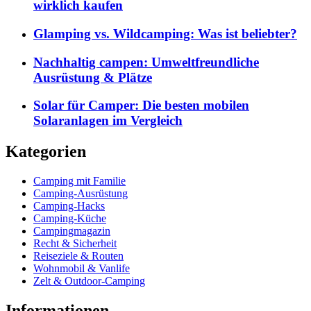
wirklich kaufen
Glamping vs. Wildcamping: Was ist beliebter?
Nachhaltig campen: Umweltfreundliche
Ausrüstung & Plätze
Solar für Camper: Die besten mobilen
Solaranlagen im Vergleich
Kategorien
Camping mit Familie
Camping-Ausrüstung
Camping-Hacks
Camping-Küche
Campingmagazin
Recht & Sicherheit
Reiseziele & Routen
Wohnmobil & Vanlife
Zelt & Outdoor-Camping
Informationen