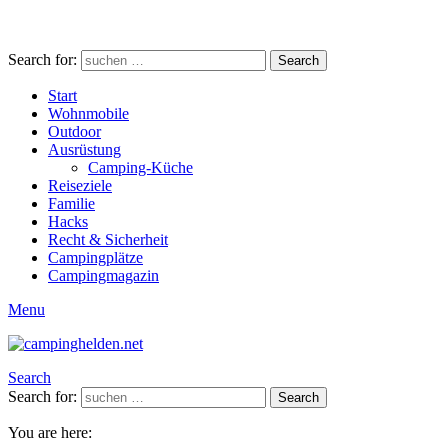
Search for:
Search
Start
Wohnmobile
Outdoor
Ausrüstung
Camping-Küche
Reiseziele
Familie
Hacks
Recht & Sicherheit
Campingplätze
Campingmagazin
Menu
Search
Search for:
Search
You are here: