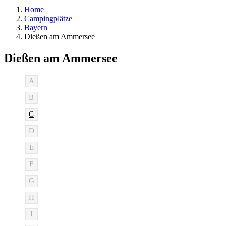
Home
Campingplätze
Bayern
Dießen am Ammersee
Dießen am Ammersee
A
B
C
D
E
F
G
H
I