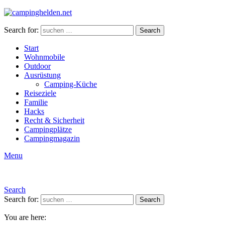
Search for:
Search
Start
Wohnmobile
Outdoor
Ausrüstung
Camping-Küche
Reiseziele
Familie
Hacks
Recht & Sicherheit
Campingplätze
Campingmagazin
Menu
Search
Search for:
Search
You are here: