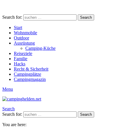
Search for:
Search
Start
Wohnmobile
Outdoor
Ausrüstung
Camping-Küche
Reiseziele
Familie
Hacks
Recht & Sicherheit
Campingplätze
Campingmagazin
Menu
Search
Search for:
Search
You are here: