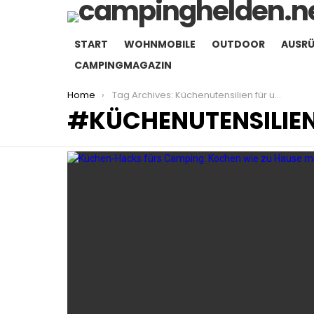
START
WOHNMOBILE
OUTDOOR
AUSR
CAMPINGMAGAZIN
You are here:
Home
Tag Archives: Küchenutensilien für unterwegs
KÜCHENUTENSILIE
LATEST
STORIES